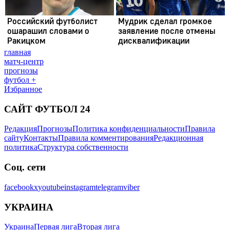
главная
матч-центр
прогнозы
футбол +
Избранное
САЙТ ФУТБОЛ 24
Редакция
Прогнозы
Политика конфиденциальности
Правила
сайту
Контакты
Правила комментирования
Редакционная
политика
Структура собственности
Соц. сети
facebook
x
youtube
instagram
telegram
viber
УКРАИНА
Украина
Первая лига
Вторая лига