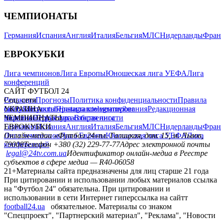
ЧЕМПИОНАТЫ
Германия
Испания
Англия
Италия
Бельгия
МЛС
Нидерланды
Фран
ЕВРОКУБКИ
Лига чемпионов
Лига Европы
Юношеская лига УЕФА
Лига
конференций
САЙТ ФУТБОЛ 24
Редакция
Соц. сети
Прогнозы
Политика конфиденциальности
Правила
сайту
facebook
УКРАИНА
Контакты
x
youtube
Правила комментирования
instagram
telegram
viber
Редакционная
политика
Украина
ЧЕМПИОНАТЫ
Первая лига
Структура собственности
Вторая лига
Германия
ЕВРОКУБКИ
Испания
Англия
Италия
Бельгия
МЛС
Нидерланды
Фран
Лига чемпионов
Онлайн-медиа «Футбол 24»
Лига Европы
пл. Галицкая, дом. 15, м. Львов,
Юношеская лига УЕФА
Лига
конференций
79008
Телефон +380 (32) 229-77-77
Адрес электронной почты
legal@24tv.com.ua
Идентификатор онлайн-медиа в Реестре
субъектов в сфере медиа — R40-06058
21+
Материалы сайта предназначены для лиц старше 21 года
При цитировании и использовании любых материалов ссылка
на "Футбол 24" обязательна. При цитировании и
использовании в сети Интернет гиперссылка на сайтт
football24.ua
обязательное. Материалы со знаком
"Спецпроект", "Партнерский материал", "Реклама", "Новости