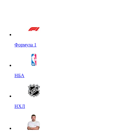
Формула 1
НБА
НХЛ