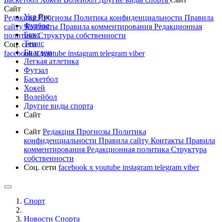
Сайт
Укр
Рус
Редакция
Прогнозы
Политика конфиденциальности
Правила
Футбол
сайту
Контакты
Правила комментирования
Редакционная
Бокс
политика
Структура собственности
Тенис
Соц. сети
Биатлон
facebook
x
youtube
instagram
telegram
viber
Легкая атлетика
Футзал
Баскетбол
Хокей
Волейбол
Другие виды спорта
Сайт
Сайт
Редакция
Прогнозы
Политика
конфиденциальности
Правила сайту
Контакты
Правила
комментирования
Редакционная политика
Структура
собственности
Соц. сети
facebook
x
youtube
instagram
telegram
viber
Спорт
Новости Cпорта