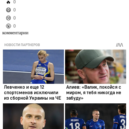
️🔥
0
️😄
0
️😢
0
️🤬
0
комментарии