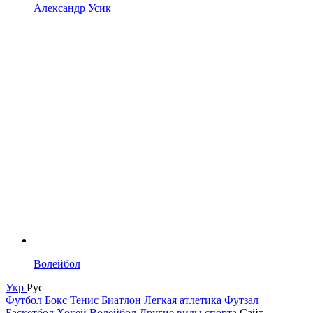
Александр Усик
Волейбол
Укр
Рус
Футбол
Бокс
Тенис
Биатлон
Легкая атлетика
Футзал
Баскетбол
Хокей
Волейбол
Другие виды спорта
Сайт