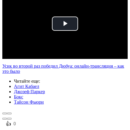
Play
Video
Усик во второй раз победил Дюбуа: онлайн-трансляция – как
это было
Читайте еще
:
Агит Кабаел
Джозеф Паркер
Бокс
Тайсон Фьюри
️👍
0