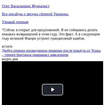
Олег Васылышин
Журналист
Все инсайды о звездах сборной Украины.
Узнавай первым
"Сейчас я открыт для предложений. Я не собираюсь делать
никаких возвращений в этом году. Это факт. А в следующем
году великий Фьюри устроит грандиозный камбэк.
кстати
Дюбуа принял неожиданное решение после нокаута от Усика
– тренер британца ошарашил заявлением
видео дня
Play