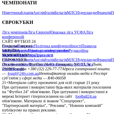
ЧЕМПІОНАТИ
Німеччина
Іспанія
Англія
Італія
Бельгія
МЛС
Нідерланди
Франція
П
ЄВРОКУБКИ
Ліга чемпіонів
Ліга Європи
Юнацька ліга УЄФА
Ліга
конференцій
САЙТ ФУТБОЛ 24
Редакція
Соціальні мережі
Прогнози
Політика конфіденційності
Правила
сайту
facebook
УКРАЇНА
Контакти
x
youtube
Правила коментування
instagram
telegram
viber
Редакційна
політика
Україна
ЧЕМПІОНАТИ
Перша ліга
Структура власності
Друга ліга
Німеччина
ЄВРОКУБКИ
Іспанія
Англія
Італія
Бельгія
МЛС
Нідерланди
Франція
П
Ліга чемпіонів
Онлайн-медіа «Футбол 24»
Ліга Європи
Юнацька ліга УЄФА
пл. Галицька, буд. 15, м. Львів,
Ліга
конференцій
79008
Телефон +380 (32) 229-77-77
Адреса електронної пошти
—
legal@24tv.com.ua
Ідентифікатор онлайн-медіа в Реєстрі
суб’єктів у сфері медіа — R40-06058
21+
Матеріали сайту призначені для осіб старше 21 року
При цитуванні і використанні будь-яких матеріалів посилання
на "Футбол 24" обов'язкове. При цитуванні і використанні в
мережі Інтернет гіперпосилання на сайт
football24.ua
обов'язкове. Матеріали зі знаком "Спецпроект",
"Партнерський матеріал", "Реклама", "Новини компаній"
публікуємо на правах реклами.