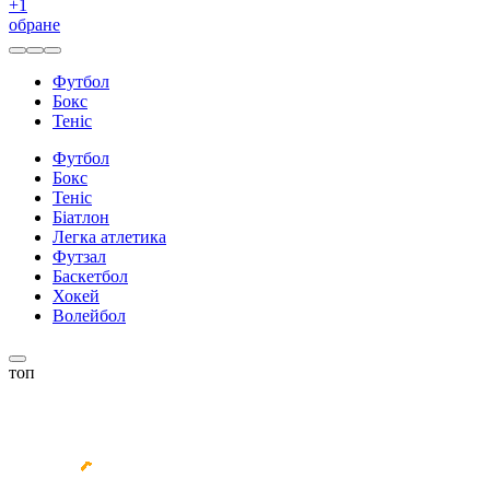
+
1
обране
Футбол
Бокс
Теніс
Футбол
Бокс
Теніс
Біатлон
Легка атлетика
Футзал
Баскетбол
Хокей
Волейбол
топ