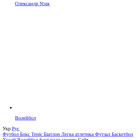
Олександр Усик
Волейбол
Укр
Рус
Футбол
Бокс
Теніс
Біатлон
Легка атлетика
Футзал
Баскетбол
Хокей
Волейбол
Інші види спорту
Сайт