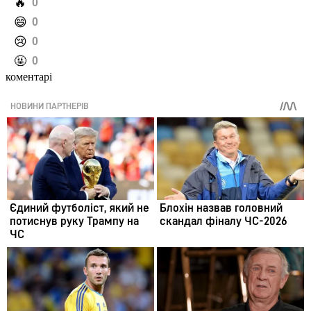
️🔥
0
️😄
0
️😢
0
️🤬
0
коментарі