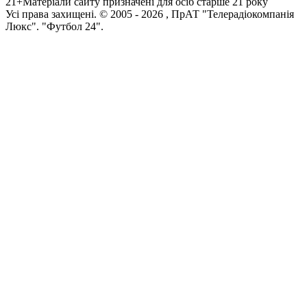
21+
Матеріали сайту призначені для осіб старше 21 року
Усi права захищенi. © 2005 -
2026
, ПрАТ "Телерадіокомпанія
Люкс". "Футбол 24".