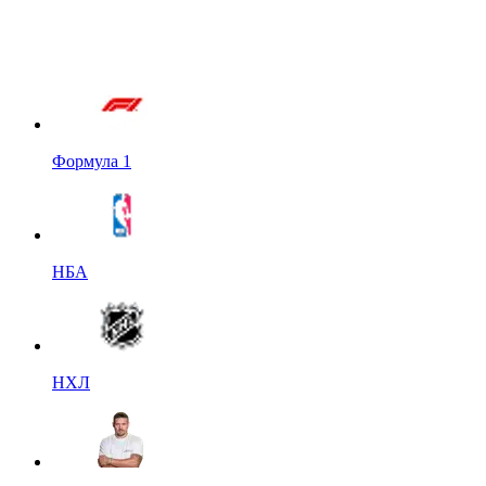
Формула 1
НБА
НХЛ