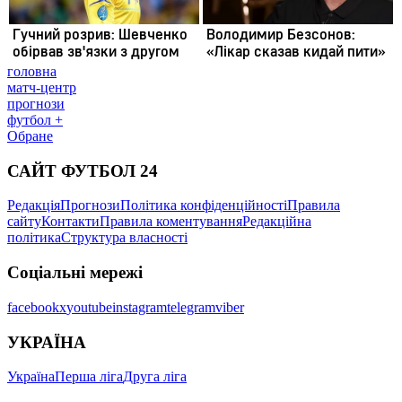
головна
матч-центр
прогнози
футбол +
Обране
САЙТ ФУТБОЛ 24
Редакція
Прогнози
Політика конфіденційності
Правила
сайту
Контакти
Правила коментування
Редакційна
політика
Структура власності
Соціальні мережі
facebook
x
youtube
instagram
telegram
viber
УКРАЇНА
Україна
Перша ліга
Друга ліга