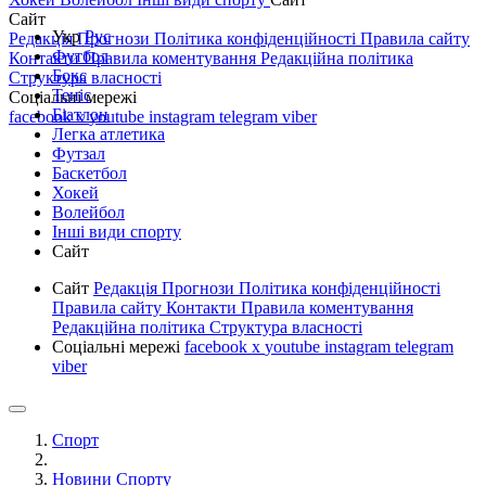
Сайт
Укр
Рус
Редакція
Прогнози
Політика конфіденційності
Правила сайту
Футбол
Контакти
Правила коментування
Редакційна політика
Бокс
Структура власності
Теніс
Соціальні мережі
Біатлон
facebook
x
youtube
instagram
telegram
viber
Легка атлетика
Футзал
Баскетбол
Хокей
Волейбол
Інші види спорту
Сайт
Сайт
Редакція
Прогнози
Політика конфіденційності
Правила сайту
Контакти
Правила коментування
Редакційна політика
Структура власності
Соціальні мережі
facebook
x
youtube
instagram
telegram
viber
Спорт
Новини Спорту