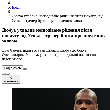
Бокс
Дюбуа ухвалив несподіване рішення після нокауту від
Усика – тренер британця ошелешив заявою
Дюбуа ухвалив несподіване рішення після
нокауту від Усика – тренер британця ошелешив
заявою
Дон Чарльз, який готував Даніеля Дюбуа до бою з
Олександром Усиком, розповів про подальші плани свого
підопічного.
Поділитись
0
коментарі