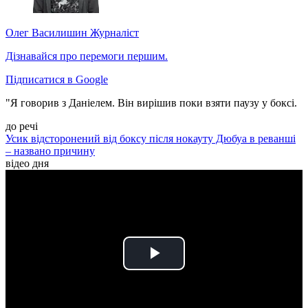
Олег Василишин
Журналіст
Дізнавайся про перемоги першим.
Підписатися в Google
"Я говорив з Даніелем. Він вирішив поки взяти паузу у боксі.
до речі
Усик відсторонений від боксу після нокауту Дюбуа в реванші
– названо причину
відео дня
Play
Video