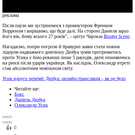
реклама
Після паузи ми зустрінемося з промоутером Френком
Ворреном і вирішимо, що буде далі. На стороні Даніеля зараз
його вік, йому всього 27 років", – цитує Чарльза
Boxing Scene
.
Нагадаємо, попри погрози й бравурні заяви стати новим
лідером надважкого дивізіону Дюбуа зумів протриматись
проти Усика у бою-реванші лише 5 раундів, двічі опиняючись
на ринзі після ударів українця. Як наслідок, Олександр втретє
став абсолютним чемпіоном світу.
Усик вдруге переміг Дюбуа: онлайн-трансляція – як це було
Читайте ще
:
Бокс
Даніель Дюбуа
Олександр Усик
️👍
0