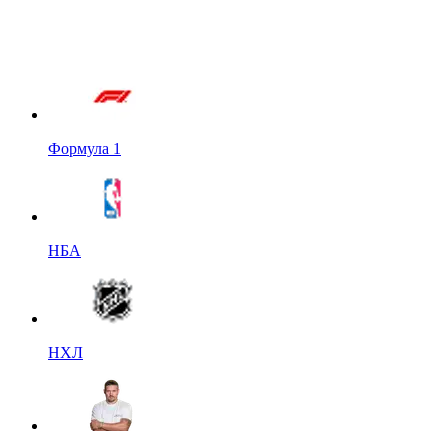
Формула 1
НБА
НХЛ