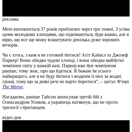
Video
реклама
Мені виповниться 37 років приблизно через три тижні. З усіма
цими молодими хлопцями, що піднімаються, буде важко, але я
вірю, що все ще можу влаштувати декілька дуже хороших
вечорів.
Чи є хтось, з ким я не готовий битися? Агіт Кабаєл та Джозеф
Паркер! Вони обидва чудові хлопці, і вони обидва майбутні
чемпіони світу у важкій вазі. Паркер вже був чемпіоном
раніше, тому знає, про що йдеться. Я бажаю їм усього
найкращого, але я не буду битися з жодним із них за жодні
гроші, тому що за деякі речі не варто боротися", – цитує Ф'юрі
The Mirror
.
Нагадаємо, раніше Тайсон анонсував третій бій з
Олександром Усиком, а українець натякнув, що не проти
трилогії з британцем.
відео дня