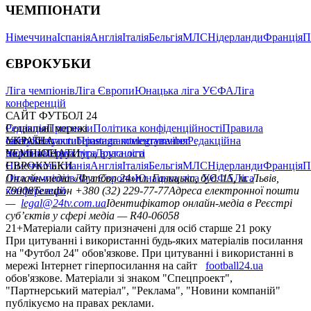
ЧЕМПІОНАТИ
Німеччина
Іспанія
Англія
Італія
Бельгія
МЛС
Нідерланди
Франція
П
ЄВРОКУБКИ
Ліга чемпіонів
Ліга Європи
Юнацька ліга УЄФА
Ліга
конференцій
САЙТ ФУТБОЛ 24
Редакція
Соціальні мережі
Прогнози
Політика конфіденційності
Правила
сайту
facebook
УКРАЇНА
Контакти
x
youtube
Правила коментування
instagram
telegram
viber
Редакційна
політика
Україна
ЧЕМПІОНАТИ
Перша ліга
Структура власності
Друга ліга
Німеччина
ЄВРОКУБКИ
Іспанія
Англія
Італія
Бельгія
МЛС
Нідерланди
Франція
П
Ліга чемпіонів
Онлайн-медіа «Футбол 24»
Ліга Європи
Юнацька ліга УЄФА
пл. Галицька, буд. 15, м. Львів,
Ліга
конференцій
79008
Телефон +380 (32) 229-77-77
Адреса електронної пошти
—
legal@24tv.com.ua
Ідентифікатор онлайн-медіа в Реєстрі
суб’єктів у сфері медіа — R40-06058
21+
Матеріали сайту призначені для осіб старше 21 року
При цитуванні і використанні будь-яких матеріалів посилання
на "Футбол 24" обов'язкове. При цитуванні і використанні в
мережі Інтернет гіперпосилання на сайт
football24.ua
обов'язкове. Матеріали зі знаком "Спецпроект",
"Партнерський матеріал", "Реклама", "Новини компаній"
публікуємо на правах реклами.