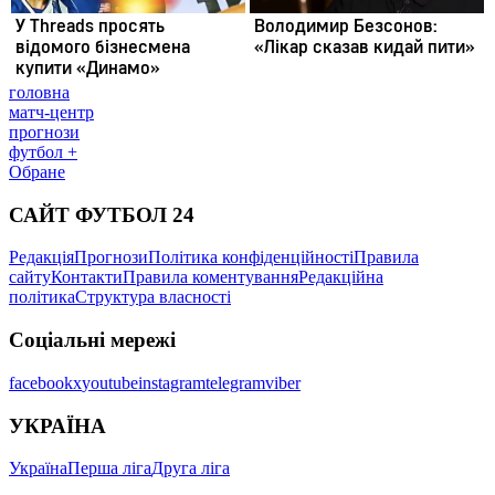
головна
матч-центр
прогнози
футбол +
Обране
САЙТ ФУТБОЛ 24
Редакція
Прогнози
Політика конфіденційності
Правила
сайту
Контакти
Правила коментування
Редакційна
політика
Структура власності
Соціальні мережі
facebook
x
youtube
instagram
telegram
viber
УКРАЇНА
Україна
Перша ліга
Друга ліга