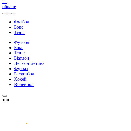
+
1
обране
Футбол
Бокс
Теніс
Футбол
Бокс
Теніс
Біатлон
Легка атлетика
Футзал
Баскетбол
Хокей
Волейбол
топ