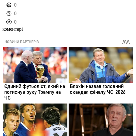
️😄
0
️😢
0
️🤬
0
коментарі