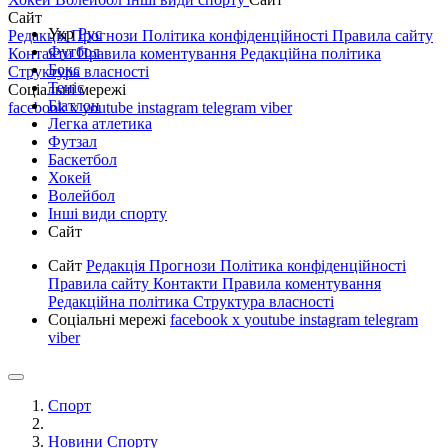
Сайт
Укр
Рус
Редакція
Прогнози
Політика конфіденційності
Правила сайту
Футбол
Контакти
Правила коментування
Редакційна політика
Бокс
Структура власності
Теніс
Соціальні мережі
Біатлон
facebook
x
youtube
instagram
telegram
viber
Легка атлетика
Футзал
Баскетбол
Хокей
Волейбол
Інші види спорту
Сайт
Сайт
Редакція
Прогнози
Політика конфіденційності
Правила сайту
Контакти
Правила коментування
Редакційна політика
Структура власності
Соціальні мережі
facebook
x
youtube
instagram
telegram
viber
Спорт
Новини Спорту