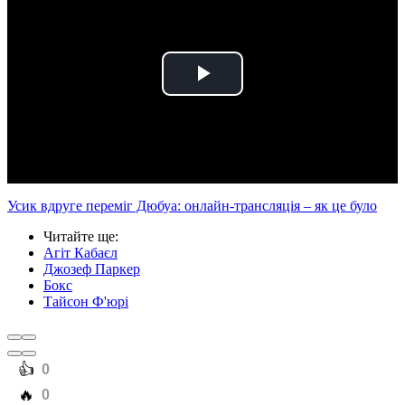
Play
Video
Усик вдруге переміг Дюбуа: онлайн-трансляція – як це було
Читайте ще
:
Агіт Кабаєл
Джозеф Паркер
Бокс
Тайсон Ф'юрі
️👍
0
️🔥
0