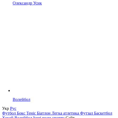
Олександр Усик
Волейбол
Укр
Рус
Футбол
Бокс
Теніс
Біатлон
Легка атлетика
Футзал
Баскетбол
Хокей
Волейбол
Інші види спорту
Сайт