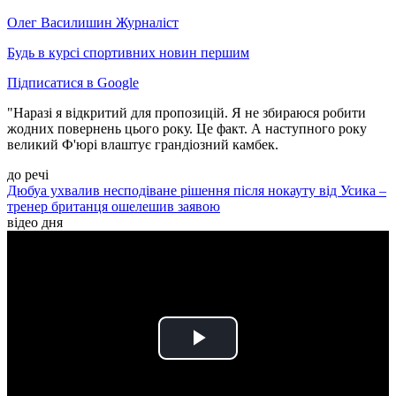
Олег Василишин
Журналіст
Будь в курсі спортивних новин першим
Підписатися в Google
"Наразі я відкритий для пропозицій. Я не збираюся робити
жодних повернень цього року. Це факт. А наступного року
великий Ф'юрі влаштує грандіозний камбек.
до речі
Дюбуа ухвалив несподіване рішення після нокауту від Усика –
тренер британця ошелешив заявою
відео дня
Play