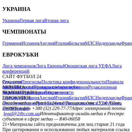
УКРАИНА
Украина
Первая лига
Вторая лига
ЧЕМПИОНАТЫ
Германия
Испания
Англия
Италия
Бельгия
МЛС
Нидерланды
Фран
ЕВРОКУБКИ
Лига чемпионов
Лига Европы
Юношеская лига УЕФА
Лига
конференций
САЙТ ФУТБОЛ 24
Редакция
Соц. сети
Прогнозы
Политика конфиденциальности
Правила
сайту
facebook
УКРАИНА
Контакты
x
youtube
Правила комментирования
instagram
telegram
viber
Редакционная
политика
Украина
ЧЕМПИОНАТЫ
Первая лига
Структура собственности
Вторая лига
Германия
ЕВРОКУБКИ
Испания
Англия
Италия
Бельгия
МЛС
Нидерланды
Фран
Лига чемпионов
Онлайн-медиа «Футбол 24»
Лига Европы
пл. Галицкая, дом. 15, м. Львов,
Юношеская лига УЕФА
Лига
конференций
79008
Телефон +380 (32) 229-77-77
Адрес электронной почты
legal@24tv.com.ua
Идентификатор онлайн-медиа в Реестре
субъектов в сфере медиа — R40-06058
21+
Материалы сайта предназначены для лиц старше 21 года
При цитировании и использовании любых материалов ссылка