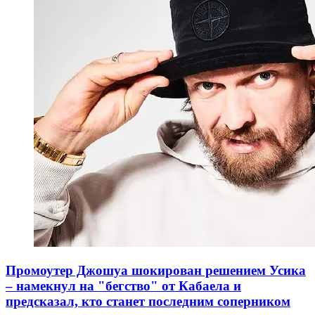
Промоутер Джошуа шокирован решением Усика
– намекнул на "бегство" от Кабаела и
предсказал, кто станет последним соперником