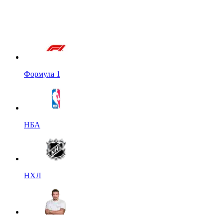
Формула 1
НБА
НХЛ