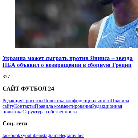
Украина может сыграть против Янниса – звезда
НБА объявил о возвращении в сборную Греции
357
САЙТ ФУТБОЛ 24
Редакция
Прогнозы
Политика конфиденциальности
Правила
сайту
Контакты
Правила комментирования
Редакционная
политика
Структура собственности
Соц. сети
facebook
x
youtube
instagram
telegram
viber