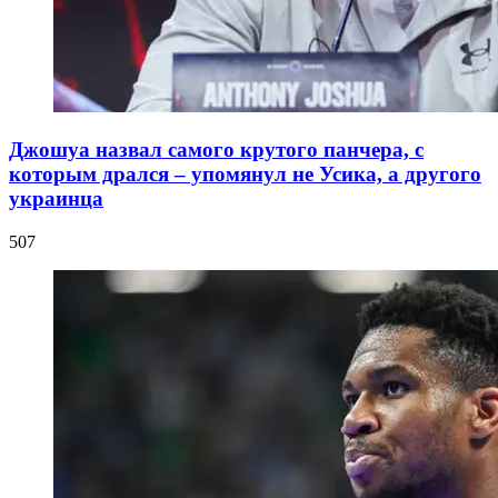
Джошуа назвал самого крутого панчера, с
которым дрался – упомянул не Усика, а другого
украинца
507