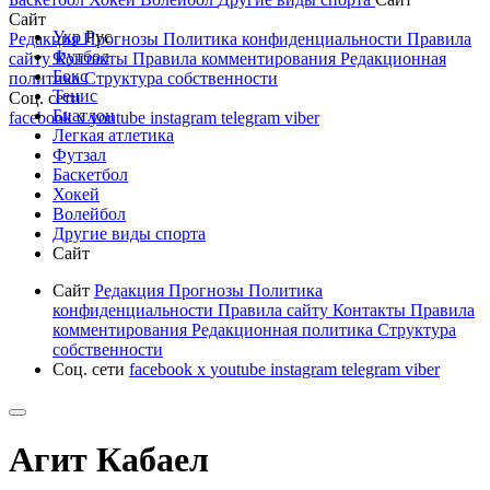
Сайт
Укр
Рус
Редакция
Прогнозы
Политика конфиденциальности
Правила
Футбол
сайту
Контакты
Правила комментирования
Редакционная
Бокс
политика
Структура собственности
Тенис
Соц. сети
Биатлон
facebook
x
youtube
instagram
telegram
viber
Легкая атлетика
Футзал
Баскетбол
Хокей
Волейбол
Другие виды спорта
Сайт
Сайт
Редакция
Прогнозы
Политика
конфиденциальности
Правила сайту
Контакты
Правила
комментирования
Редакционная политика
Структура
собственности
Соц. сети
facebook
x
youtube
instagram
telegram
viber
Агит Кабаел