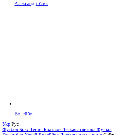
Александр Усик
Волейбол
Укр
Рус
Футбол
Бокс
Тенис
Биатлон
Легкая атлетика
Футзал
Баскетбол
Хокей
Волейбол
Другие виды спорта
Сайт