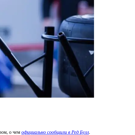
ром, о чем
официально сообщили в Ред Булл
.