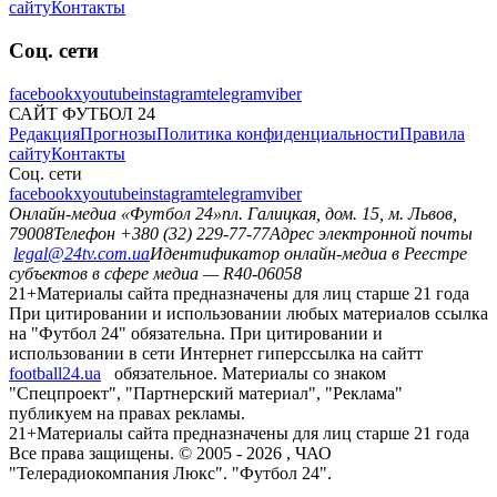
сайту
Контакты
Соц. сети
facebook
x
youtube
instagram
telegram
viber
САЙТ ФУТБОЛ 24
Редакция
Прогнозы
Политика конфиденциальности
Правила
сайту
Контакты
Соц. сети
facebook
x
youtube
instagram
telegram
viber
Онлайн-медиа «Футбол 24»
пл. Галицкая, дом. 15, м. Львов,
79008
Телефон +380 (32) 229-77-77
Адрес электронной почты
legal@24tv.com.ua
Идентификатор онлайн-медиа в Реестре
субъектов в сфере медиа — R40-06058
21+
Материалы сайта предназначены для лиц старше 21 года
При цитировании и использовании любых материалов ссылка
на "Футбол 24" обязательна. При цитировании и
использовании в сети Интернет гиперссылка на сайтт
football24.ua
обязательное. Материалы со знаком
"Спецпроект", "Партнерский материал", "Реклама"
публикуем на правах рекламы.
21+
Материалы сайта предназначены для лиц старше 21 года
Все права защищены. © 2005 -
2026
, ЧАО
"Телерадиокомпания Люкс". "Футбол 24".