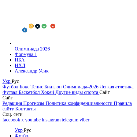
Олимпиада 2026
Формула 1
НБА
НХЛ
Александр Усик
Укр
Рус
Футбол
Бокс
Тенис
Биатлон
Олимпиада-2026
Легкая атлетика
Футзал
Баскетбол
Хокей
Другие виды спорта
Сайт
Сайт
Редакция
Прогнозы
Политика конфиденциальности
Правила
сайту
Контакты
Соц. сети
facebook
x
youtube
instagram
telegram
viber
Укр
Рус
Футбол