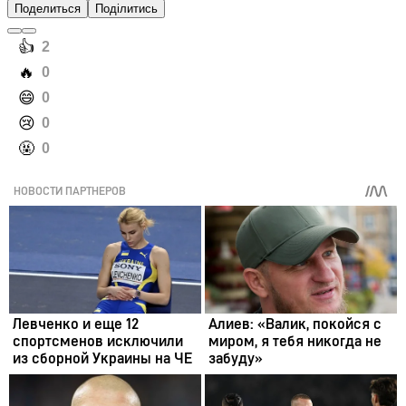
Поделиться
Поділитись
️👍
2
️🔥
0
️😄
0
️😢
0
️🤬
0