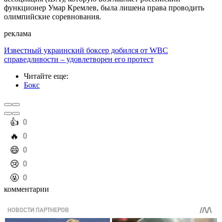
функционер Умар Кремлев, была лишена права проводить
олимпийские соревнования.
реклама
Известный украинский боксер добился от WBC
справедливости – удовлетворен его протест
Читайте еще
:
Бокс
️👍
0
️🔥
0
️😄
0
️😢
0
️🤬
0
комментарии