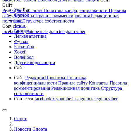
Сайт
Укр
Рус
Редакция
Прогнозы
Политика конфиденциальности
Правила
Футбол
сайту
Контакты
Правила комментирования
Редакционная
Бокс
политика
Структура собственности
Тенис
Соц. сети
Биатлон
facebook
x
youtube
instagram
telegram
viber
Легкая атлетика
Футзал
Баскетбол
Хокей
Волейбол
Другие виды спорта
Сайт
Сайт
Редакция
Прогнозы
Политика
конфиденциальности
Правила сайту
Контакты
Правила
комментирования
Редакционная политика
Структура
собственности
Соц. сети
facebook
x
youtube
instagram
telegram
viber
Спорт
Новости Cпорта