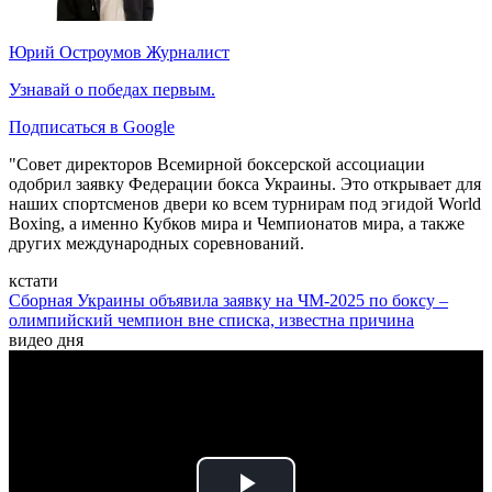
Юрий Остроумов
Журналист
Узнавай о победах первым.
Подписаться в Google
"Совет директоров Всемирной боксерской ассоциации
одобрил заявку Федерации бокса Украины. Это открывает для
наших спортсменов двери ко всем турнирам под эгидой World
Boxing, а именно Кубков мира и Чемпионатов мира, а также
других международных соревнований.
кстати
Сборная Украины объявила заявку на ЧМ-2025 по боксу –
олимпийский чемпион вне списка, известна причина
видео дня