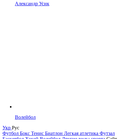
Александр Усик
Волейбол
Укр
Рус
Футбол
Бокс
Тенис
Биатлон
Легкая атлетика
Футзал
Баскетбол
Хокей
Волейбол
Другие виды спорта
Сайт