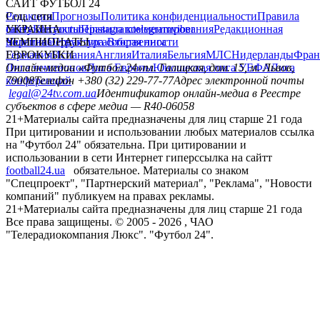
САЙТ ФУТБОЛ 24
Редакция
Соц. сети
Прогнозы
Политика конфиденциальности
Правила
сайту
facebook
УКРАИНА
Контакты
x
youtube
Правила комментирования
instagram
telegram
viber
Редакционная
политика
Украина
ЧЕМПИОНАТЫ
Первая лига
Структура собственности
Вторая лига
Германия
ЕВРОКУБКИ
Испания
Англия
Италия
Бельгия
МЛС
Нидерланды
Фран
Лига чемпионов
Онлайн-медиа «Футбол 24»
Лига Европы
пл. Галицкая, дом. 15, м. Львов,
Юношеская лига УЕФА
Лига
конференций
79008
Телефон +380 (32) 229-77-77
Адрес электронной почты
legal@24tv.com.ua
Идентификатор онлайн-медиа в Реестре
субъектов в сфере медиа — R40-06058
21+
Материалы сайта предназначены для лиц старше 21 года
При цитировании и использовании любых материалов ссылка
на "Футбол 24" обязательна. При цитировании и
использовании в сети Интернет гиперссылка на сайтт
football24.ua
обязательное. Материалы со знаком
"Спецпроект", "Партнерский материал", "Реклама", "Новости
компаний" публикуем на правах рекламы.
21+
Материалы сайта предназначены для лиц старше 21 года
Все права защищены. © 2005 -
2026
, ЧАО
"Телерадиокомпания Люкс". "Футбол 24".