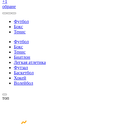
+
1
обране
Футбол
Бокс
Тенис
Футбол
Бокс
Тенис
Биатлон
Легкая атлетика
Футзал
Баскетбол
Хокей
Волейбол
топ