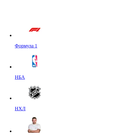
Формула 1
НБА
НХЛ