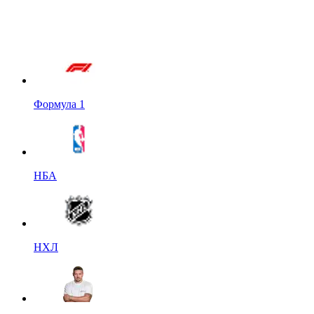
Формула 1
НБА
НХЛ