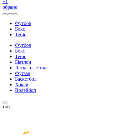
+
1
обране
Футбол
Бокс
Теніс
Футбол
Бокс
Теніс
Біатлон
Легка атлетика
Футзал
Баскетбол
Хокей
Волейбол
топ