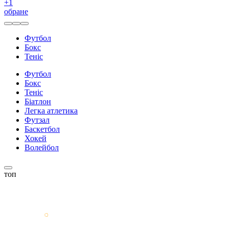
+
1
обране
Футбол
Бокс
Теніс
Футбол
Бокс
Теніс
Біатлон
Легка атлетика
Футзал
Баскетбол
Хокей
Волейбол
топ