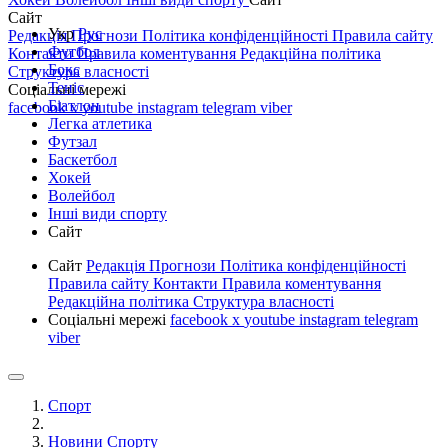
Сайт
Укр
Рус
Редакція
Прогнози
Політика конфіденційності
Правила сайту
Футбол
Контакти
Правила коментування
Редакційна політика
Бокс
Структура власності
Теніс
Соціальні мережі
Біатлон
facebook
x
youtube
instagram
telegram
viber
Легка атлетика
Футзал
Баскетбол
Хокей
Волейбол
Інші види спорту
Сайт
Сайт
Редакція
Прогнози
Політика конфіденційності
Правила сайту
Контакти
Правила коментування
Редакційна політика
Структура власності
Соціальні мережі
facebook
x
youtube
instagram
telegram
viber
Спорт
Новини Спорту