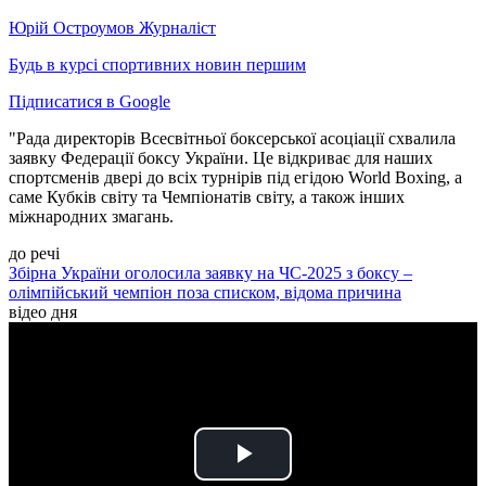
Юрій Остроумов
Журналіст
Будь в курсі спортивних новин першим
Підписатися в Google
"Рада директорів Всесвітньої боксерської асоціації схвалила
заявку Федерації боксу України. Це відкриває для наших
спортсменів двері до всіх турнірів під егідою World Boxing, а
саме Кубків світу та Чемпіонатів світу, а також інших
міжнародних змагань.
до речі
Збірна України оголосила заявку на ЧС-2025 з боксу –
олімпійський чемпіон поза списком, відома причина
відео дня
Play