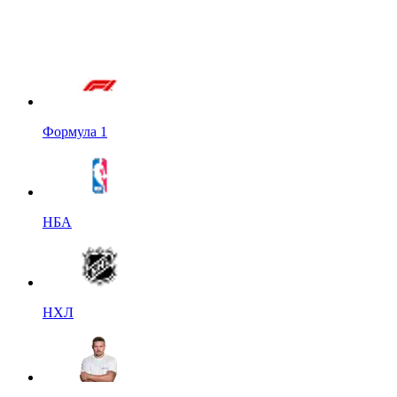
Формула 1
НБА
НХЛ