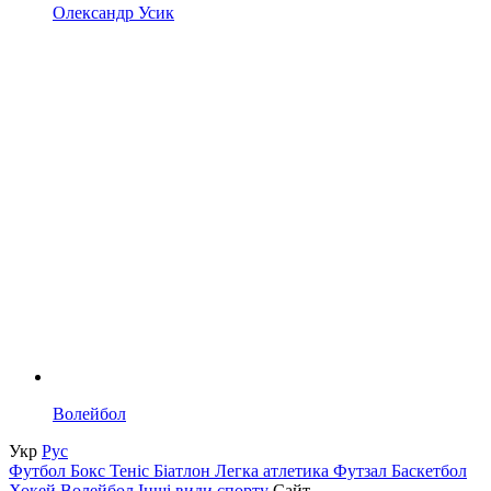
Олександр Усик
Волейбол
Укр
Рус
Футбол
Бокс
Теніс
Біатлон
Легка атлетика
Футзал
Баскетбол
Хокей
Волейбол
Інші види спорту
Сайт