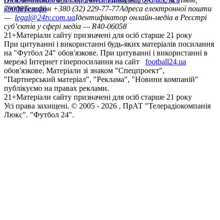
конференцій
79008
Телефон +380 (32) 229-77-77
Адреса електронної пошти
—
legal@24tv.com.ua
Ідентифікатор онлайн-медіа в Реєстрі
суб’єктів у сфері медіа — R40-06058
21+
Матеріали сайту призначені для осіб старше 21 року
При цитуванні і використанні будь-яких матеріалів посилання
на "Футбол 24" обов'язкове. При цитуванні і використанні в
мережі Інтернет гіперпосилання на сайт
football24.ua
обов'язкове. Матеріали зі знаком "Спецпроект",
"Партнерський матеріал", "Реклама", "Новини компаній"
публікуємо на правах реклами.
21+
Матеріали сайту призначені для осіб старше 21 року
Усi права захищенi. © 2005 -
2026
, ПрАТ "Телерадіокомпанія
Люкс". "Футбол 24".