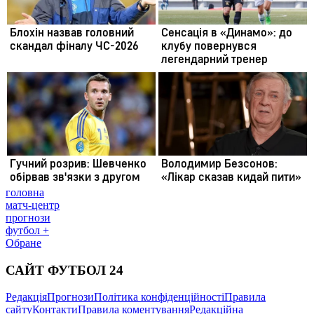
головна
матч-центр
прогнози
футбол +
Обране
САЙТ ФУТБОЛ 24
Редакція
Прогнози
Політика конфіденційності
Правила
сайту
Контакти
Правила коментування
Редакційна