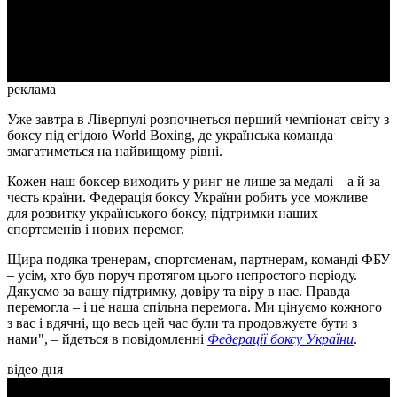
Video
реклама
Уже завтра в Ліверпулі розпочнеться перший чемпіонат світу з
боксу під егідою World Boxing, де українська команда
змагатиметься на найвищому рівні.
Кожен наш боксер виходить у ринг не лише за медалі – а й за
честь країни. Федерація боксу України робить усе можливе
для розвитку українського боксу, підтримки наших
спортсменів і нових перемог.
Щира подяка тренерам, спортсменам, партнерам, команді ФБУ
– усім, хто був поруч протягом цього непростого періоду.
Дякуємо за вашу підтримку, довіру та віру в нас. Правда
перемогла – і це наша спільна перемога. Ми цінуємо кожного
з вас і вдячні, що весь цей час були та продовжуєте бути з
нами", – йдеться в повідомленні
Федерації боксу України
.
відео дня