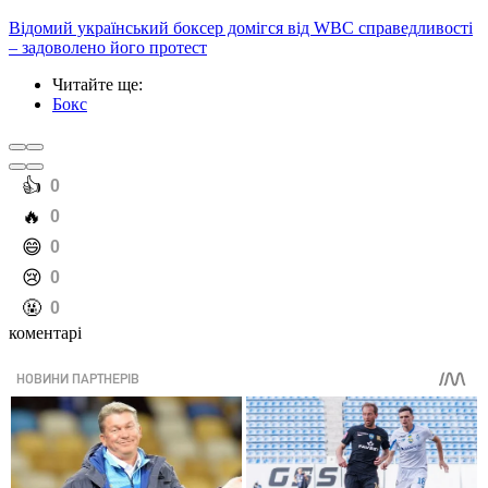
Відомий український боксер домігся від WBC справедливості
– задоволено його протест
Читайте ще
:
Бокс
️👍
0
️🔥
0
️😄
0
️😢
0
️🤬
0
коментарі