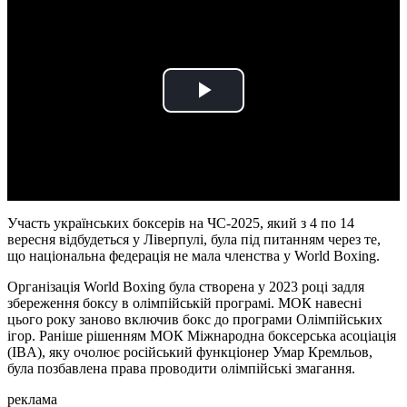
Play
Video
Участь українських боксерів на ЧС-2025, який з 4 по 14
вересня відбудеться у Ліверпулі, була під питанням через те,
що національна федерація не мала членства у World Boxing.
Організація World Boxing була створена у 2023 році задля
збереження боксу в олімпійській програмі. МОК навесні
цього року заново включив бокс до програми Олімпійських
ігор. Раніше рішенням МОК Міжнародна боксерська асоціація
(IBA), яку очолює російський функціонер Умар Кремльов,
була позбавлена права проводити олімпійські змагання.
реклама