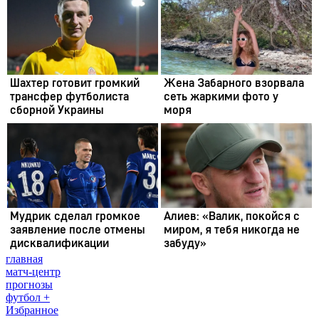
главная
матч-центр
прогнозы
футбол +
Избранное