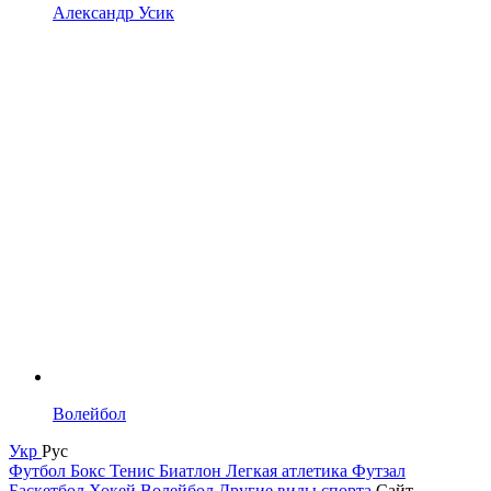
Александр Усик
Волейбол
Укр
Рус
Футбол
Бокс
Тенис
Биатлон
Легкая атлетика
Футзал
Баскетбол
Хокей
Волейбол
Другие виды спорта
Сайт