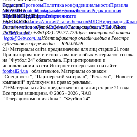
Редакция
Соц. сети
Прогнозы
Политика конфиденциальности
Правила
сайту
facebook
УКРАИНА
Контакты
x
youtube
Правила комментирования
instagram
telegram
viber
Редакционная
политика
Украина
ЧЕМПИОНАТЫ
Первая лига
Структура собственности
Вторая лига
Германия
ЕВРОКУБКИ
Испания
Англия
Италия
Бельгия
МЛС
Нидерланды
Фран
Лига чемпионов
Онлайн-медиа «Футбол 24»
Лига Европы
пл. Галицкая, дом. 15, м. Львов,
Юношеская лига УЕФА
Лига
конференций
79008
Телефон +380 (32) 229-77-77
Адрес электронной почты
legal@24tv.com.ua
Идентификатор онлайн-медиа в Реестре
субъектов в сфере медиа — R40-06058
21+
Материалы сайта предназначены для лиц старше 21 года
При цитировании и использовании любых материалов ссылка
на "Футбол 24" обязательна. При цитировании и
использовании в сети Интернет гиперссылка на сайтт
football24.ua
обязательное. Материалы со знаком
"Спецпроект", "Партнерский материал", "Реклама", "Новости
компаний" публикуем на правах рекламы.
21+
Материалы сайта предназначены для лиц старше 21 года
Все права защищены. © 2005 -
2026
, ЧАО
"Телерадиокомпания Люкс". "Футбол 24".