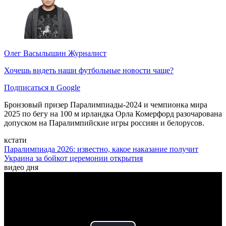
Олег Васылышин
Журналист
Хочешь видеть наши футбольные новости чаще?
Подписаться в Google
Бронзовый призер Паралимпиады-2024 и чемпионка мира
2025 по бегу на 100 м ирландка Орла Комерфорд разочарована
допуском на Паралимпийские игры россиян и белорусов.
кстати
Паралимпиада 2026: известно, какое наказание получит
Украина за бойкот церемонии открытия
видео дня