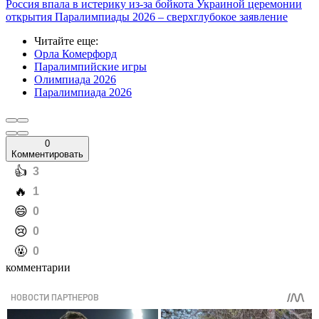
Россия впала в истерику из-за бойкота Украиной церемонии
открытия Паралимпиады 2026 – сверхглубокое заявление
Читайте еще
:
Орла Комерфорд
Паралимпийские игры
Олимпиада 2026
Паралимпиада 2026
0
Комментировать
️👍
3
️🔥
1
️😄
0
️😢
0
️🤬
0
комментарии