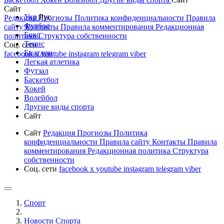
Сайт
Укр
Рус
Редакция
Прогнозы
Политика конфиденциальности
Правила
Футбол
сайту
Контакты
Правила комментирования
Редакционная
Бокс
политика
Структура собственности
Тенис
Соц. сети
Биатлон
facebook
x
youtube
instagram
telegram
viber
Легкая атлетика
Футзал
Баскетбол
Хокей
Волейбол
Другие виды спорта
Сайт
Сайт
Редакция
Прогнозы
Политика
конфиденциальности
Правила сайту
Контакты
Правила
комментирования
Редакционная политика
Структура
собственности
Соц. сети
facebook
x
youtube
instagram
telegram
viber
Спорт
Новости Cпорта