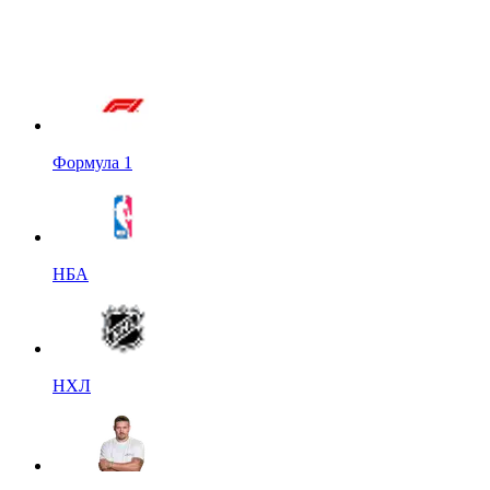
Формула 1
НБА
НХЛ