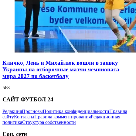
Кличко, Лень и Михайлюк вошли в заявку
Украины на отборочные матчи чемпионата
мира 2027 по баскетболу
568
САЙТ ФУТБОЛ 24
Редакция
Прогнозы
Политика конфиденциальности
Правила
сайту
Контакты
Правила комментирования
Редакционная
политика
Структура собственности
Соц. сети