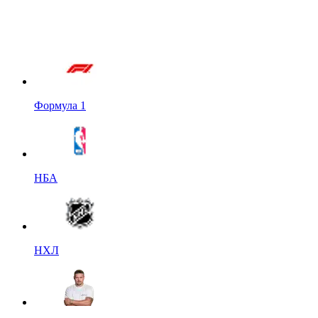
Формула 1
НБА
НХЛ