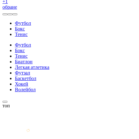
+
1
обране
Футбол
Бокс
Тенис
Футбол
Бокс
Тенис
Биатлон
Легкая атлетика
Футзал
Баскетбол
Хокей
Волейбол
топ