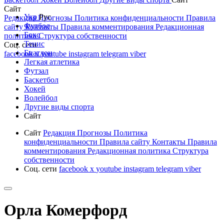
Сайт
Укр
Рус
Редакция
Прогнозы
Политика конфиденциальности
Правила
Футбол
сайту
Контакты
Правила комментирования
Редакционная
Бокс
политика
Структура собственности
Тенис
Соц. сети
Биатлон
facebook
x
youtube
instagram
telegram
viber
Легкая атлетика
Футзал
Баскетбол
Хокей
Волейбол
Другие виды спорта
Сайт
Сайт
Редакция
Прогнозы
Политика
конфиденциальности
Правила сайту
Контакты
Правила
комментирования
Редакционная политика
Структура
собственности
Соц. сети
facebook
x
youtube
instagram
telegram
viber
Орла Комерфорд