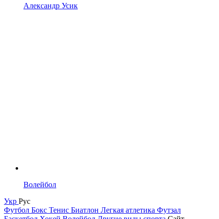
Александр Усик
Волейбол
Укр
Рус
Футбол
Бокс
Тенис
Биатлон
Легкая атлетика
Футзал
Баскетбол
Хокей
Волейбол
Другие виды спорта
Сайт