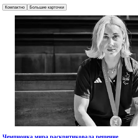
Компактно
Большие карточки
Чемпионка мира раскритиковала решение