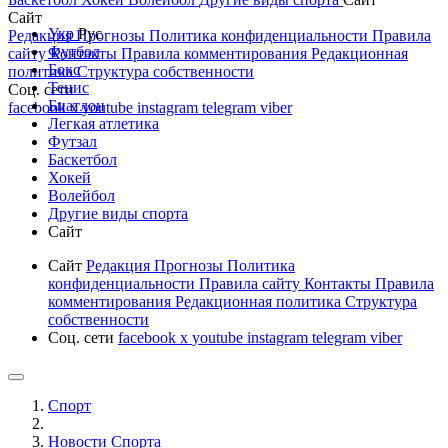
Сайт
Укр
Рус
Редакция
Прогнозы
Политика конфиденциальности
Правила
Футбол
сайту
Контакты
Правила комментирования
Редакционная
Бокс
политика
Структура собственности
Тенис
Соц. сети
Биатлон
facebook
x
youtube
instagram
telegram
viber
Легкая атлетика
Футзал
Баскетбол
Хокей
Волейбол
Другие виды спорта
Сайт
Сайт
Редакция
Прогнозы
Политика
конфиденциальности
Правила сайту
Контакты
Правила
комментирования
Редакционная политика
Структура
собственности
Соц. сети
facebook
x
youtube
instagram
telegram
viber
Спорт
Новости Cпорта