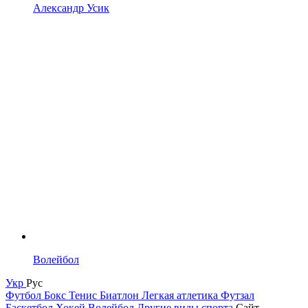
Александр Усик
Волейбол
Укр
Рус
Футбол
Бокс
Тенис
Биатлон
Легкая атлетика
Футзал
Баскетбол
Хокей
Волейбол
Другие виды спорта
Сайт