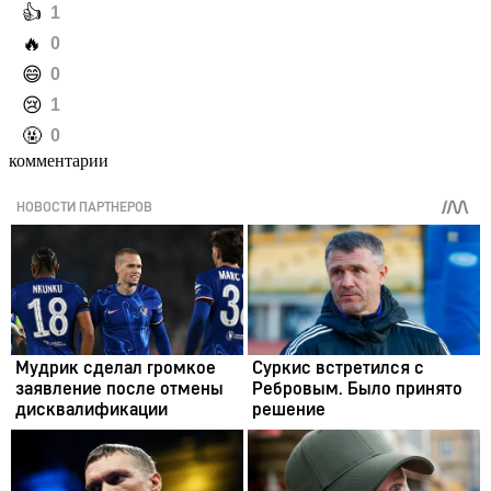
️👍
1
️🔥
0
️😄
0
️😢
1
️🤬
0
комментарии