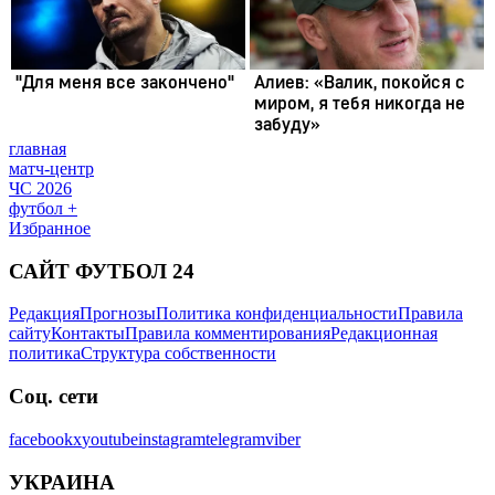
главная
матч-центр
ЧС 2026
футбол +
Избранное
САЙТ ФУТБОЛ 24
Редакция
Прогнозы
Политика конфиденциальности
Правила
сайту
Контакты
Правила комментирования
Редакционная
политика
Структура собственности
Соц. сети
facebook
x
youtube
instagram
telegram
viber
УКРАИНА