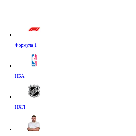
Формула 1
НБА
НХЛ