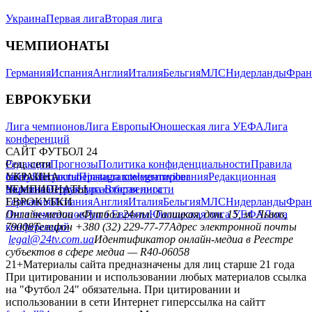
Украина
Первая лига
Вторая лига
ЧЕМПИОНАТЫ
Германия
Испания
Англия
Италия
Бельгия
МЛС
Нидерланды
Фран
ЕВРОКУБКИ
Лига чемпионов
Лига Европы
Юношеская лига УЕФА
Лига
конференций
САЙТ ФУТБОЛ 24
Редакция
Соц. сети
Прогнозы
Политика конфиденциальности
Правила
сайту
facebook
УКРАИНА
Контакты
x
youtube
Правила комментирования
instagram
telegram
viber
Редакционная
политика
Украина
ЧЕМПИОНАТЫ
Первая лига
Структура собственности
Вторая лига
Германия
ЕВРОКУБКИ
Испания
Англия
Италия
Бельгия
МЛС
Нидерланды
Фран
Лига чемпионов
Онлайн-медиа «Футбол 24»
Лига Европы
пл. Галицкая, дом. 15, м. Львов,
Юношеская лига УЕФА
Лига
конференций
79008
Телефон +380 (32) 229-77-77
Адрес электронной почты
legal@24tv.com.ua
Идентификатор онлайн-медиа в Реестре
субъектов в сфере медиа — R40-06058
21+
Материалы сайта предназначены для лиц старше 21 года
При цитировании и использовании любых материалов ссылка
на "Футбол 24" обязательна. При цитировании и
использовании в сети Интернет гиперссылка на сайтт