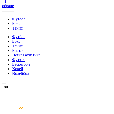
+
1
обране
Футбол
Бокс
Тенис
Футбол
Бокс
Тенис
Биатлон
Легкая атлетика
Футзал
Баскетбол
Хокей
Волейбол
топ