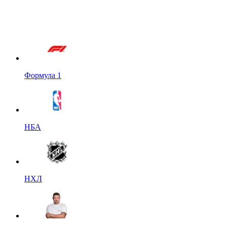
Формула 1
НБА
НХЛ