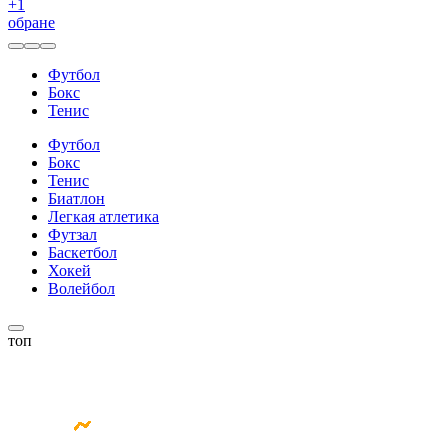
+
1
обране
Футбол
Бокс
Тенис
Футбол
Бокс
Тенис
Биатлон
Легкая атлетика
Футзал
Баскетбол
Хокей
Волейбол
топ