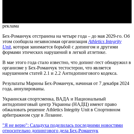
Video
реклама
Бех-Романчук отстранена на четыре года – до мая 2029-го. Об
этом сообщила независимая организация
Athletics Integrity
Unit
, которая занимается борьбой с допингом и другими
формами этических нарушений в легкой атлетике.
В мае этого года стало известно, что допинг-тест обнаружил в
организме у Бех-Романчук тестостерон, что является
нарушением статей 2.1 и 2.2 Антидопингового кодекса.
Результаты Марины Бех-Романчук, начиная от 7 декабря 2024
года, аннулированы.
Украинская спортсменка, ВАДА и Национальный
антидопинговый центр Украины (НАДЦ) имеют право
обжаловать решение Athletics Integrity Unit в Спортивном
арбитражном суде в Лозанне.
"Я не верю": Саладуха поделилась последними новостями
относительно допингового дела Бех-Романчук