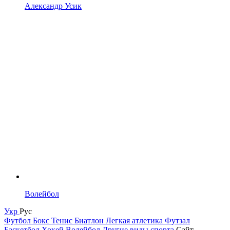
Александр Усик
Волейбол
Укр
Рус
Футбол
Бокс
Тенис
Биатлон
Легкая атлетика
Футзал
Баскетбол
Хокей
Волейбол
Другие виды спорта
Сайт