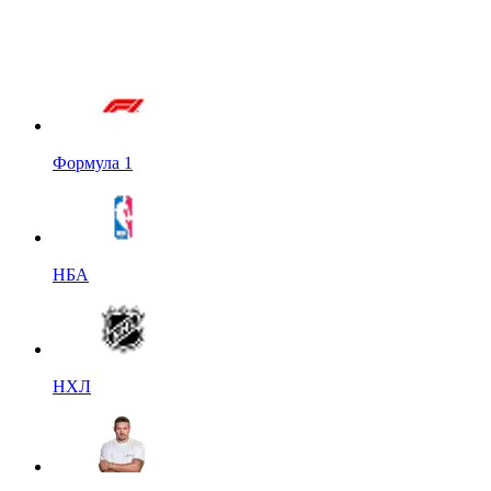
Формула 1
НБА
НХЛ