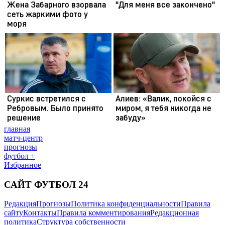
главная
матч-центр
прогнозы
футбол +
Избранное
САЙТ ФУТБОЛ 24
Редакция
Прогнозы
Политика конфиденциальности
Правила
сайту
Контакты
Правила комментирования
Редакционная
политика
Структура собственности