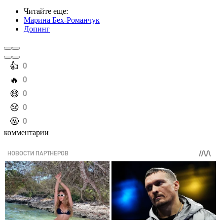
Читайте еще
:
Марина Бех-Романчук
Допинг
️👍
0
️🔥
0
️😄
0
️😢
0
️🤬
0
комментарии