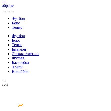
+
1
обране
Футбол
Бокс
Тенис
Футбол
Бокс
Тенис
Биатлон
Легкая атлетика
Футзал
Баскетбол
Хокей
Волейбол
топ