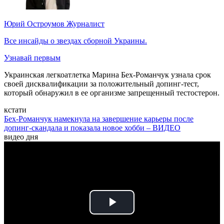
Юрий Остроумов
Журналист
Все инсайды о звездах сборной Украины.
Узнавай первым
Украинская легкоатлетка Марина Бех-Романчук узнала срок
своей дисквалификации за положительный допинг-тест,
который обнаружил в ее организме запрещенный тестостерон.
кстати
Бех-Романчук намекнула на завершение карьеры после
допинг-скандала и показала новое хобби – ВИДЕО
видео дня
Play