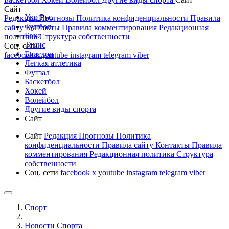
Сайт
Укр
Рус
Редакция
Прогнозы
Политика конфиденциальности
Правила
Футбол
сайту
Контакты
Правила комментирования
Редакционная
Бокс
политика
Структура собственности
Тенис
Соц. сети
Биатлон
facebook
x
youtube
instagram
telegram
viber
Легкая атлетика
Футзал
Баскетбол
Хокей
Волейбол
Другие виды спорта
Сайт
Сайт
Редакция
Прогнозы
Политика
конфиденциальности
Правила сайту
Контакты
Правила
комментирования
Редакционная политика
Структура
собственности
Соц. сети
facebook
x
youtube
instagram
telegram
viber
Спорт
Новости Cпорта