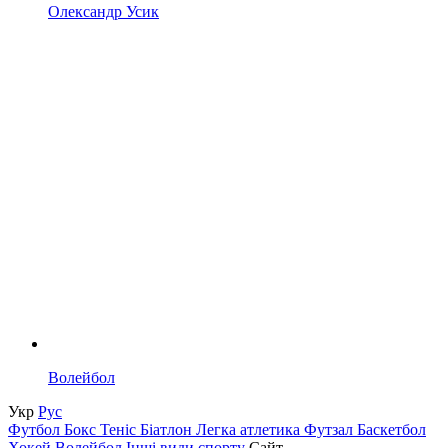
Олександр Усик
Волейбол
Укр
Рус
Футбол
Бокс
Теніс
Біатлон
Легка атлетика
Футзал
Баскетбол
Хокей
Волейбол
Інші види спорту
Сайт