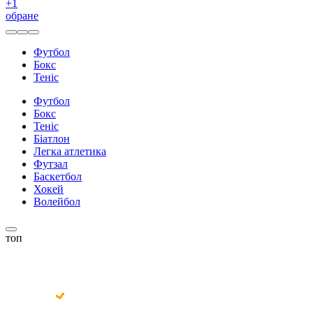
+
1
обране
Футбол
Бокс
Теніс
Футбол
Бокс
Теніс
Біатлон
Легка атлетика
Футзал
Баскетбол
Хокей
Волейбол
топ