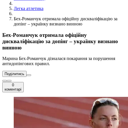
Легка атлетика
Бех-Романчук отримала офіційну дискваліфікацію за
допінг – українку визнано винною
Бех-Романчук отримала офіційну
дискваліфікацію за допінг – українку визнано
винною
Марина Бех-Романчук дізналася покарання за порушення
антидопінгових правил.
Поділитись
0
коментарі