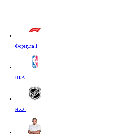
Формула 1
НБА
НХЛ