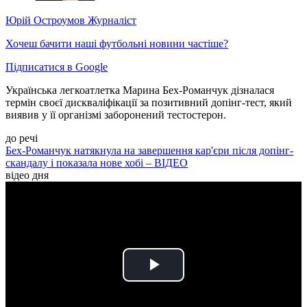
Юрій Остроумов
Журналіст
Хочеш бачити наші футбольні новини частіше?
Підписатися в Google
Українська легкоатлетка Марина Бех-Романчук дізналася
термін своєї дискваліфікації за позитивний допінг-тест, який
виявив у її організмі заборонений тестостерон.
до речі
Бех-Романчук натякнула на завершення кар'єри після допінг-
скандалу і показала нове хобі – ВІДЕО
відео дня
Play