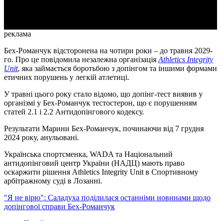
Video
реклама
Бех-Романчук відсторонена на чотири роки – до травня 2029-
го. Про це повідомила незалежна організація
Athletics Integrity
Unit
, яка займається боротьбою з допінгом та іншими формами
етичних порушень у легкій атлетиці.
У травні цього року стало відомо, що допінг-тест виявив у
організмі у Бех-Романчук тестостерон, що є порушенням
статей 2.1 і 2.2 Антидопінгового кодексу.
Результати Марини Бех-Романчук, починаючи від 7 грудня
2024 року, анульовані.
Українська спортсменка, WADA та Національний
антидопінговий центр України (НАДЦ) мають право
оскаржити рішення Athletics Integrity Unit в Спортивному
арбітражному суді в Лозанні.
"Я не вірю": Саладуха поділилася останніми новинами щодо
допінгової справи Бех-Романчук