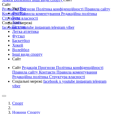
Сайт
Укр
Рус
Редакція
Прогнози
Політика конфіденційності
Правила сайту
Футбол
Контакти
Правила коментування
Редакційна політика
Бокс
Структура власності
Теніс
Соціальні мережі
Біатлон
facebook
x
youtube
instagram
telegram
viber
Легка атлетика
Футзал
Баскетбол
Хокей
Волейбол
Інші види спорту
Сайт
Сайт
Редакція
Прогнози
Політика конфіденційності
Правила сайту
Контакти
Правила коментування
Редакційна політика
Структура власності
Соціальні мережі
facebook
x
youtube
instagram
telegram
viber
Спорт
Новини Спорту