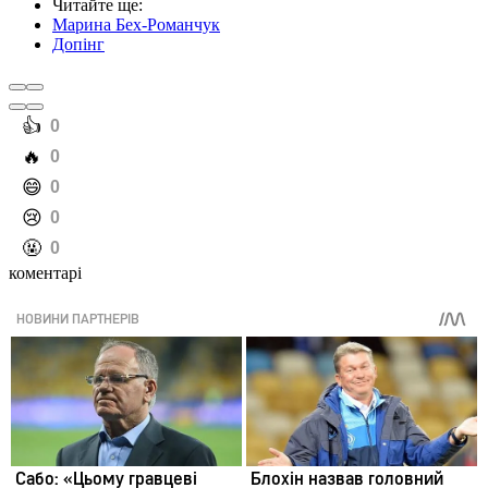
Читайте ще
:
Марина Бех-Романчук
Допінг
️👍
0
️🔥
0
️😄
0
️😢
0
️🤬
0
коментарі