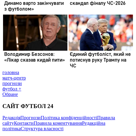
головна
матч-центр
прогнози
футбол +
Обране
САЙТ ФУТБОЛ 24
Редакція
Прогнози
Політика конфіденційності
Правила
сайту
Контакти
Правила коментування
Редакційна
політика
Структура власності