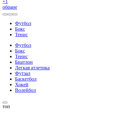
+
1
обране
Футбол
Бокс
Тенис
Футбол
Бокс
Тенис
Биатлон
Легкая атлетика
Футзал
Баскетбол
Хокей
Волейбол
топ