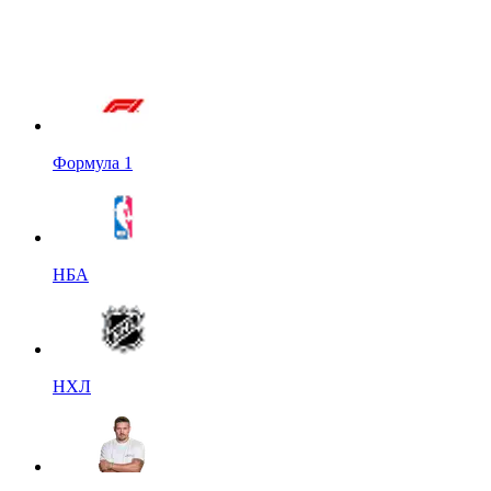
Формула 1
НБА
НХЛ