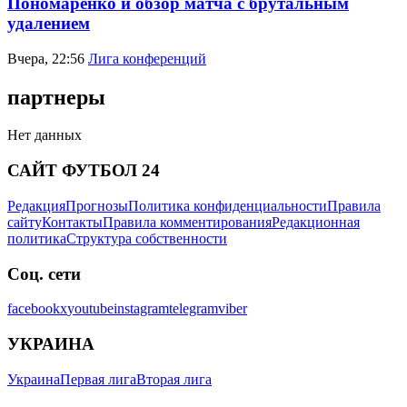
Пономаренко и обзор матча с брутальным
удалением
Вчера, 22:56
Лига конференций
партнеры
Нет данных
САЙТ ФУТБОЛ 24
Редакция
Прогнозы
Политика конфиденциальности
Правила
сайту
Контакты
Правила комментирования
Редакционная
политика
Структура собственности
Соц. сети
facebook
x
youtube
instagram
telegram
viber
УКРАИНА
Украина
Первая лига
Вторая лига