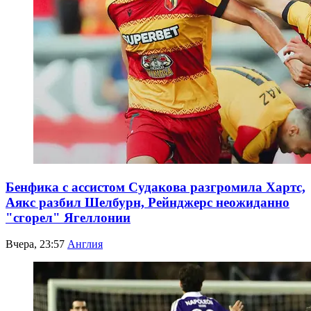
Бенфика с ассистом Судакова разгромила Хартс,
Аякс разбил Шелбурн, Рейнджерс неожиданно
"сгорел" Ягеллонии
Вчера, 23:57
Англия