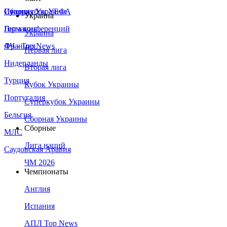
Сборная Украины
Италия
Суперкубок УЕФА
Украина
Германия
Лига конференций
Украина
Франция
ЛЧ - Top News
Первая лига
Нидерланды
Вторая лига
Турция
Кубок Украины
Португалия
Суперкубок Украины
Бельгия
Сборная Украины
Сборные
МЛС
Лига наций
Саудовская Аравия
ЧМ 2026
Чемпионаты
Англия
Испания
АПЛ Top News