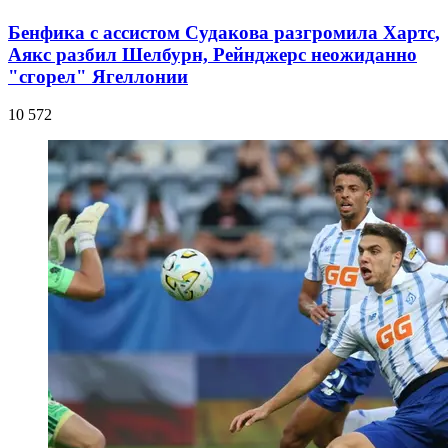
Бенфика с ассистом Судакова разгромила Хартс,
Аякс разбил Шелбурн, Рейнджерс неожиданно
"сгорел" Ягеллонии
10 572