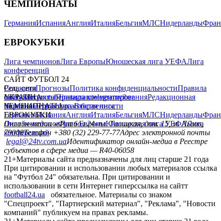
ЧЕМПИОНАТЫ
Германия
Испания
Англия
Италия
Бельгия
МЛС
Нидерланды
Фран
ЕВРОКУБКИ
Лига чемпионов
Лига Европы
Юношеская лига УЕФА
Лига
конференций
САЙТ ФУТБОЛ 24
Редакция
Соц. сети
Прогнозы
Политика конфиденциальности
Правила
сайту
facebook
УКРАИНА
Контакты
x
youtube
Правила комментирования
instagram
telegram
viber
Редакционная
политика
Украина
ЧЕМПИОНАТЫ
Первая лига
Структура собственности
Вторая лига
Германия
ЕВРОКУБКИ
Испания
Англия
Италия
Бельгия
МЛС
Нидерланды
Фран
Лига чемпионов
Онлайн-медиа «Футбол 24»
Лига Европы
пл. Галицкая, дом. 15, м. Львов,
Юношеская лига УЕФА
Лига
конференций
79008
Телефон +380 (32) 229-77-77
Адрес электронной почты
legal@24tv.com.ua
Идентификатор онлайн-медиа в Реестре
субъектов в сфере медиа — R40-06058
21+
Материалы сайта предназначены для лиц старше 21 года
При цитировании и использовании любых материалов ссылка
на "Футбол 24" обязательна. При цитировании и
использовании в сети Интернет гиперссылка на сайтт
football24.ua
обязательное. Материалы со знаком
"Спецпроект", "Партнерский материал", "Реклама", "Новости
компаний" публикуем на правах рекламы.