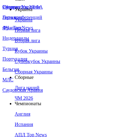
Сборная Украины
Италия
Суперкубок УЕФА
Украина
Германия
Лига конференций
Украина
Франция
ЛЧ - Top News
Первая лига
Нидерланды
Вторая лига
Турция
Кубок Украины
Португалия
Суперкубок Украины
Бельгия
Сборная Украины
Сборные
МЛС
Лига наций
Саудовская Аравия
ЧМ 2026
Чемпионаты
Англия
Испания
АПЛ Top News