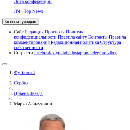
Лига конференций
ЛЧ - Top News
Ко всем турнирам
Сайт
Редакция
Прогнозы
Политика
конфиденциальности
Правила сайту
Контакты
Правила
комментирования
Редакционная политика
Структура
собственности
Соц. сети
facebook
x
youtube
instagram
telegram
viber
Футбол 24
Сербия
Црвена Звезда
Марко Арнаутович