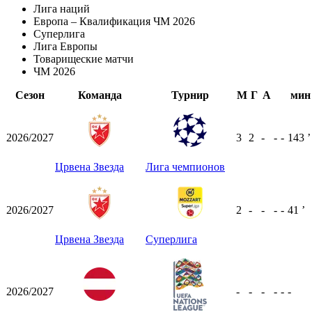
Лига наций
Европа – Квалификация ЧМ 2026
Суперлига
Лига Европы
Товарищеские матчи
ЧМ 2026
Сезон
Команда
Турнир
М
Г
А
мин
2026/2027
3
2
-
-
-
143
ʼ
Црвена Звезда
Лига чемпионов
2026/2027
2
-
-
-
-
41
ʼ
Црвена Звезда
Суперлига
2026/2027
-
-
-
-
-
-