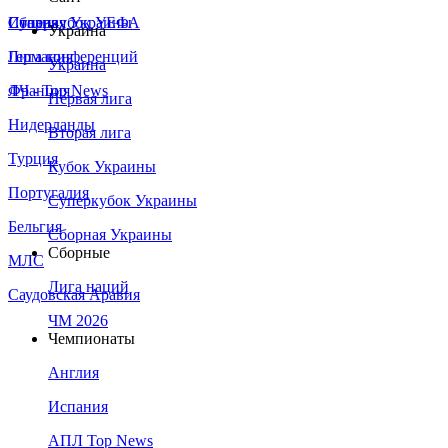
Сборная Украины
Италия
Суперкубок УЕФА
Украина
Германия
Лига конференций
Украина
Франция
ЛЧ - Top News
Первая лига
Нидерланды
Вторая лига
Турция
Кубок Украины
Португалия
Суперкубок Украины
Бельгия
Сборная Украины
Сборные
МЛС
Лига наций
Саудовская Аравия
ЧМ 2026
Чемпионаты
Англия
Испания
АПЛ Top News