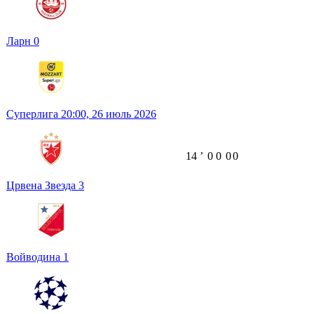
Ларн
0
Суперлига
20:00,
26 июль 2026
14
ʼ
0
0
0
0
Црвена Звезда
3
Войводина
1