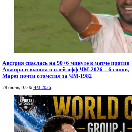
Австрия спаслась на 90+6 минуте в матче против
Алжира и вышла в плей-офф ЧМ-2026 – 6 голов,
Марез почти отомстил за ЧМ-1982
28 июня, 07:06
ЧМ 2026