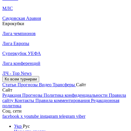
МЛС
Саудовская Аравия
Еврокубки
Лига чемпионов
Лига Европы
Суперкубок УЕФА
Лига конференций
ЛЧ - Top News
Ко всем турнирам
Статьи
Прогнозы
Видео
Трансферы
Сайт
Сайт
Редакция
Прогнозы
Политика конфиденциальности
Правила
сайту
Контакты
Правила комментирования
Редакционная
политика
Соц. сети
facebook
x
youtube
instagram
telegram
viber
Укр
Рус