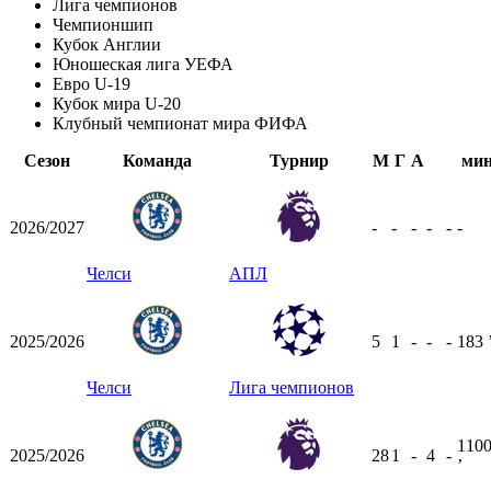
Лига чемпионов
Чемпионшип
Кубок Англии
Юношеская лига УЕФА
Евро U-19
Кубок мира U-20
Клубный чемпионат мира ФИФА
Сезон
Команда
Турнир
М
Г
А
ми
2026/2027
-
-
-
-
-
-
Челси
АПЛ
2025/2026
5
1
-
-
-
183
Челси
Лига чемпионов
110
2025/2026
28
1
-
4
-
ʼ