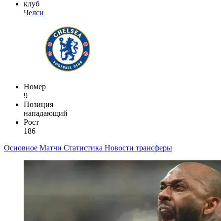
клуб
Челси
Номер
9
Позиция
нападающий
Рост
186
Основное
Матчи
Статистика
Новости
трансферы