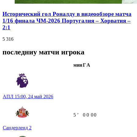
Исторический гол Роналду в видеообзоре матча
1/16 финала ЧМ-2026 Португалия – Хорватия –
2:1
5 316
последниу матчи игрока
мин
Г
А
АПЛ
15:00,
24 май 2026
5
ʼ
0
0
0
0
Сандерленд
2