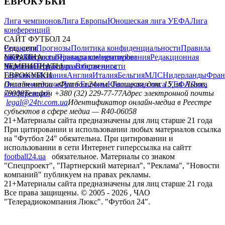
ЕВРОКУБКИ
Лига чемпионов
Лига Европы
Юношеская лига УЕФА
Лига
конференций
САЙТ ФУТБОЛ 24
Редакция
Соц. сети
Прогнозы
Политика конфиденциальности
Правила
сайту
facebook
УКРАИНА
Контакты
x
youtube
Правила комментирования
instagram
telegram
viber
Редакционная
политика
Украина
ЧЕМПИОНАТЫ
Первая лига
Структура собственности
Вторая лига
Германия
ЕВРОКУБКИ
Испания
Англия
Италия
Бельгия
МЛС
Нидерланды
Фран
Лига чемпионов
Онлайн-медиа «Футбол 24»
Лига Европы
пл. Галицкая, дом. 15, м. Львов,
Юношеская лига УЕФА
Лига
конференций
79008
Телефон +380 (32) 229-77-77
Адрес электронной почты
legal@24tv.com.ua
Идентификатор онлайн-медиа в Реестре
субъектов в сфере медиа — R40-06058
21+
Материалы сайта предназначены для лиц старше 21 года
При цитировании и использовании любых материалов ссылка
на "Футбол 24" обязательна. При цитировании и
использовании в сети Интернет гиперссылка на сайтт
football24.ua
обязательное. Материалы со знаком
"Спецпроект", "Партнерский материал", "Реклама", "Новости
компаний" публикуем на правах рекламы.
21+
Материалы сайта предназначены для лиц старше 21 года
Все права защищены. © 2005 -
2026
, ЧАО
"Телерадиокомпания Люкс". "Футбол 24".