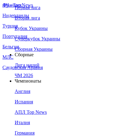
Франция
ЛЧ - Top News
Первая лига
Нидерланды
Вторая лига
Турция
Кубок Украины
Португалия
Суперкубок Украины
Бельгия
Сборная Украины
Сборные
МЛС
Лига наций
Саудовская Аравия
ЧМ 2026
Чемпионаты
Англия
Испания
АПЛ Top News
Италия
Германия