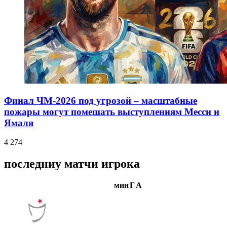
Финал ЧМ-2026 под угрозой – масштабные
пожары могут помешать выступлениям Месси и
Ямаля
4 274
последниу матчи игрока
мин
Г
А