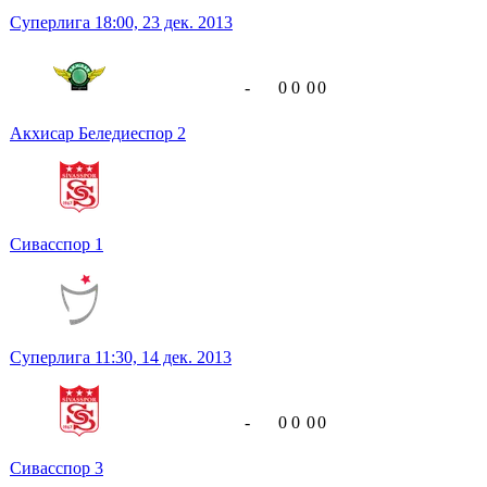
Суперлига
18:00,
23 дек. 2013
-
0
0
0
0
Акхисар Беледиеспор
2
Сивасспор
1
Суперлига
11:30,
14 дек. 2013
-
0
0
0
0
Сивасспор
3