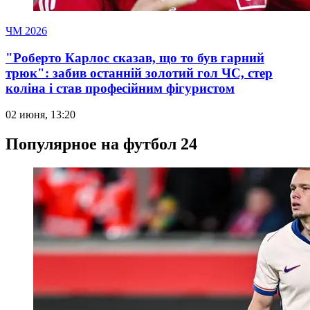
ЧМ 2026
"Роберто Карлос сказав, що то був гарний
трюк": забив останній золотий гол ЧС, стер
коліна і став професійним фігуристом
02 июня, 13:20
Популярное на футбол 24