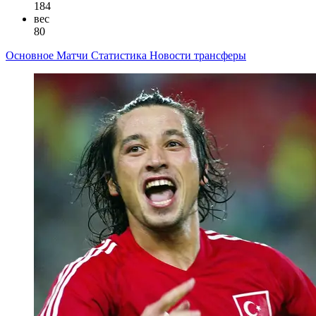
184
вес
80
Основное
Матчи
Статистика
Новости
трансферы