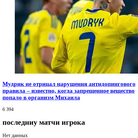
Мудрик не отрицал нарушения антидопингового
правила – известно, когда запрещенное вещество
попало в организм Михаила
6 394
последниу матчи игрока
Нет данных