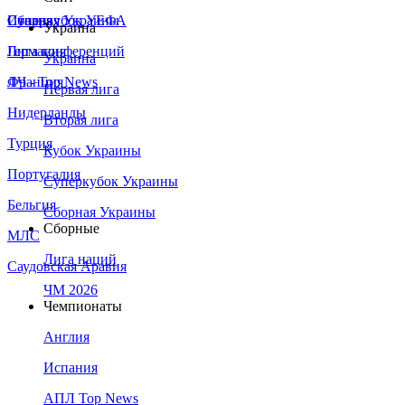
Сборная Украины
Италия
Суперкубок УЕФА
Украина
Германия
Лига конференций
Украина
Франция
ЛЧ - Top News
Первая лига
Нидерланды
Вторая лига
Турция
Кубок Украины
Португалия
Суперкубок Украины
Бельгия
Сборная Украины
Сборные
МЛС
Лига наций
Саудовская Аравия
ЧМ 2026
Чемпионаты
Англия
Испания
АПЛ Top News