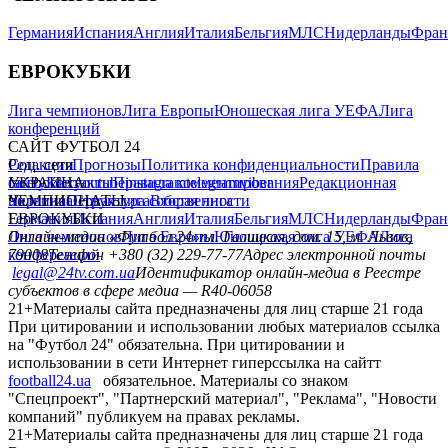
Германия
Испания
Англия
Италия
Бельгия
МЛС
Нидерланды
Фран
ЕВРОКУБКИ
Лига чемпионов
Лига Европы
Юношеская лига УЕФА
Лига
конференций
САЙТ ФУТБОЛ 24
Редакция
Соц. сети
Прогнозы
Политика конфиденциальности
Правила
сайту
facebook
УКРАИНА
Контакты
x
youtube
Правила комментирования
instagram
telegram
viber
Редакционная
политика
Украина
ЧЕМПИОНАТЫ
Первая лига
Структура собственности
Вторая лига
Германия
ЕВРОКУБКИ
Испания
Англия
Италия
Бельгия
МЛС
Нидерланды
Фран
Лига чемпионов
Онлайн-медиа «Футбол 24»
Лига Европы
пл. Галицкая, дом. 15, м. Львов,
Юношеская лига УЕФА
Лига
конференций
79008
Телефон +380 (32) 229-77-77
Адрес электронной почты
legal@24tv.com.ua
Идентификатор онлайн-медиа в Реестре
субъектов в сфере медиа — R40-06058
21+
Материалы сайта предназначены для лиц старше 21 года
При цитировании и использовании любых материалов ссылка
на "Футбол 24" обязательна. При цитировании и
использовании в сети Интернет гиперссылка на сайтт
football24.ua
обязательное. Материалы со знаком
"Спецпроект", "Партнерский материал", "Реклама", "Новости
компаний" публикуем на правах рекламы.
21+
Материалы сайта предназначены для лиц старше 21 года