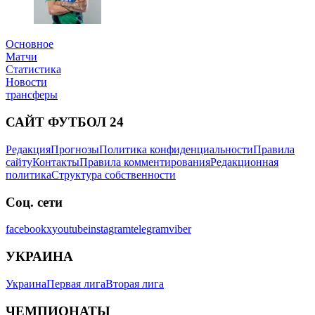
Основное
Матчи
Статистика
Новости
трансферы
САЙТ ФУТБОЛ 24
Редакция
Прогнозы
Политика конфиденциальности
Правила
сайту
Контакты
Правила комментирования
Редакционная
политика
Структура собственности
Соц. сети
facebook
x
youtube
instagram
telegram
viber
УКРАИНА
Украина
Первая лига
Вторая лига
ЧЕМПИОНАТЫ