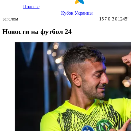
Полесье
Кубок Украины
загалом
15
7
0
3
0
1245ʼ
Новости на футбол 24