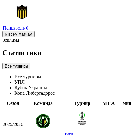
Пеньяроль
0
К всем матчам
реклама
Статистика
Все турниры
Все турниры
УПЛ
Кубок Украины
Копа Либертадорес
Сезон
Команда
Турнир
М
Г
А
мин
2025/2026
-
-
-
-
-
-
Лига