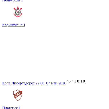
Пеньяроль
1
Коринтианс
1
46
ʼ
1
0
1
0
Копа Либертадорес
22:00,
07 май 2026
Платенсе
1