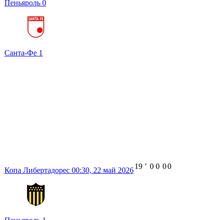
Пеньяроль
0
Санта-Фе
1
19
ʼ
0
0
0
0
Копа Либертадорес
00:30,
22 май 2026