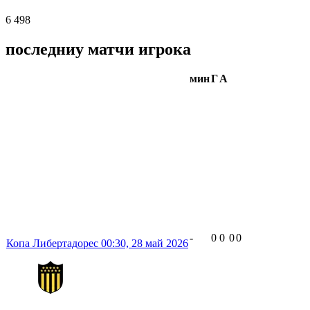
6 498
последниу матчи игрока
мин
Г
А
-
0
0
0
0
Копа Либертадорес
00:30,
28 май 2026