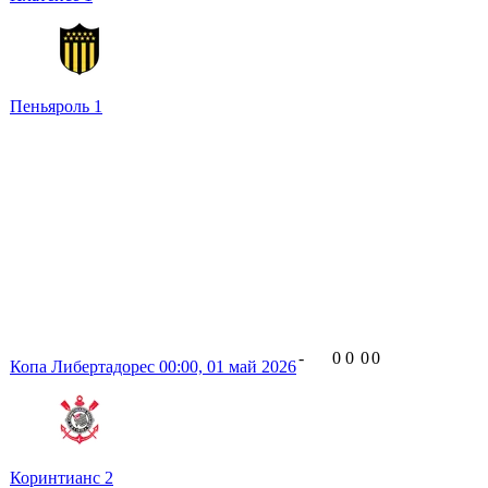
Пеньяроль
1
-
0
0
0
0
Копа Либертадорес
00:00,
01 май 2026
Коринтианс
2