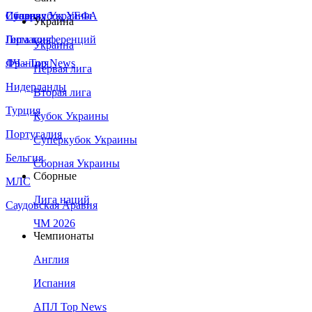
Сборная Украины
Италия
Суперкубок УЕФА
Украина
Германия
Лига конференций
Украина
Франция
ЛЧ - Top News
Первая лига
Нидерланды
Вторая лига
Турция
Кубок Украины
Португалия
Суперкубок Украины
Бельгия
Сборная Украины
Сборные
МЛС
Лига наций
Саудовская Аравия
ЧМ 2026
Чемпионаты
Англия
Испания
АПЛ Top News