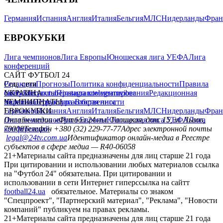
Германия
Испания
Англия
Италия
Бельгия
МЛС
Нидерланды
Фран
ЕВРОКУБКИ
Лига чемпионов
Лига Европы
Юношеская лига УЕФА
Лига
конференций
САЙТ ФУТБОЛ 24
Редакция
Соц. сети
Прогнозы
Политика конфиденциальности
Правила
сайту
facebook
УКРАИНА
Контакты
x
youtube
Правила комментирования
instagram
telegram
viber
Редакционная
политика
Украина
ЧЕМПИОНАТЫ
Первая лига
Структура собственности
Вторая лига
Германия
ЕВРОКУБКИ
Испания
Англия
Италия
Бельгия
МЛС
Нидерланды
Фран
Лига чемпионов
Онлайн-медиа «Футбол 24»
Лига Европы
пл. Галицкая, дом. 15, м. Львов,
Юношеская лига УЕФА
Лига
конференций
79008
Телефон +380 (32) 229-77-77
Адрес электронной почты
legal@24tv.com.ua
Идентификатор онлайн-медиа в Реестре
субъектов в сфере медиа — R40-06058
21+
Материалы сайта предназначены для лиц старше 21 года
При цитировании и использовании любых материалов ссылка
на "Футбол 24" обязательна. При цитировании и
использовании в сети Интернет гиперссылка на сайтт
football24.ua
обязательное. Материалы со знаком
"Спецпроект", "Партнерский материал", "Реклама", "Новости
компаний" публикуем на правах рекламы.
21+
Материалы сайта предназначены для лиц старше 21 года