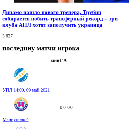
Динамо нашло нового тренера, Трубин
собирается побить трансферный рекорд – три
клуба АПЛ хотят заполучить украинца
3 627
последниу матчи игрока
мин
Г
А
УПЛ
14:00,
09 май 2021
-
0
0
0
0
Мариуполь
4