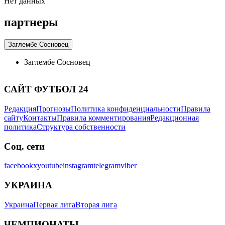
Нет данных
партнеры
Заглембе Сосновец
Заглембе Сосновец
САЙТ ФУТБОЛ 24
Редакция
Прогнозы
Политика конфиденциальности
Правила
сайту
Контакты
Правила комментирования
Редакционная
политика
Структура собственности
Соц. сети
facebook
x
youtube
instagram
telegram
viber
УКРАИНА
Украина
Первая лига
Вторая лига
ЧЕМПИОНАТЫ