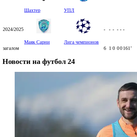
Шахтер
УПЛ
2024/2025
-
-
-
-
-
-
Маяк Сарни
Лига чемпионов
загалом
6
1
0
0
0
161ʼ
Новости на футбол 24