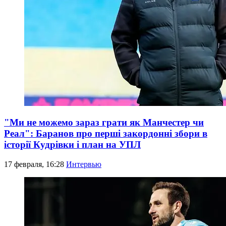
"Ми не можемо зараз грати як Манчестер чи
Реал": Баранов про перші закордонні збори в
історії Кудрівки і план на УПЛ
17 февраля, 16:28
Интервью