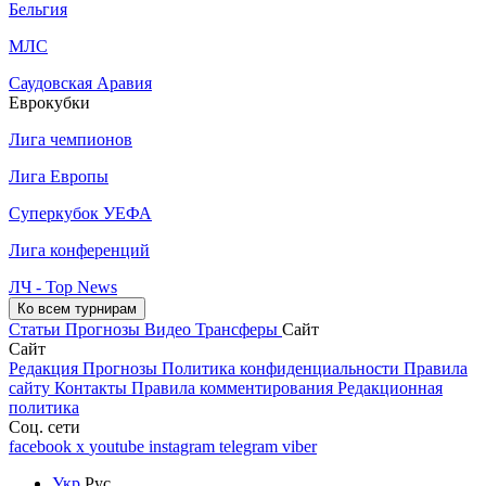
Бельгия
МЛС
Саудовская Аравия
Еврокубки
Лига чемпионов
Лига Европы
Суперкубок УЕФА
Лига конференций
ЛЧ - Top News
Ко всем турнирам
Статьи
Прогнозы
Видео
Трансферы
Сайт
Сайт
Редакция
Прогнозы
Политика конфиденциальности
Правила
сайту
Контакты
Правила комментирования
Редакционная
политика
Соц. сети
facebook
x
youtube
instagram
telegram
viber
Укр
Рус