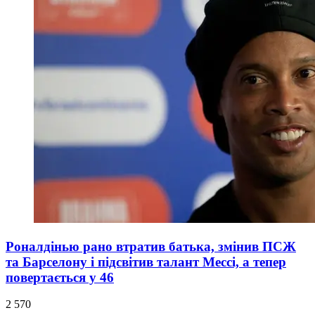
Роналдінью рано втратив батька, змінив ПСЖ
та Барселону і підсвітив талант Мессі, а тепер
повертається у 46
2 570