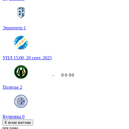
Эпицентр
1
УПЛ
15:00,
20 сент. 2025
-
0
0
0
0
Полесье
2
Кудровка
0
К всем матчам
реклама