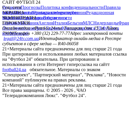
САЙТ ФУТБОЛ 24
Редакция
Соц. сети
Прогнозы
Политика конфиденциальности
Правила
сайту
facebook
УКРАИНА
Контакты
x
youtube
Правила комментирования
instagram
telegram
viber
Редакционная
политика
Украина
ЧЕМПИОНАТЫ
Первая лига
Структура собственности
Вторая лига
Германия
ЕВРОКУБКИ
Испания
Англия
Италия
Бельгия
МЛС
Нидерланды
Фран
Лига чемпионов
Онлайн-медиа «Футбол 24»
Лига Европы
пл. Галицкая, дом. 15, м. Львов,
Юношеская лига УЕФА
Лига
конференций
79008
Телефон +380 (32) 229-77-77
Адрес электронной почты
legal@24tv.com.ua
Идентификатор онлайн-медиа в Реестре
субъектов в сфере медиа — R40-06058
21+
Материалы сайта предназначены для лиц старше 21 года
При цитировании и использовании любых материалов ссылка
на "Футбол 24" обязательна. При цитировании и
использовании в сети Интернет гиперссылка на сайтт
football24.ua
обязательное. Материалы со знаком
"Спецпроект", "Партнерский материал", "Реклама", "Новости
компаний" публикуем на правах рекламы.
21+
Материалы сайта предназначены для лиц старше 21 года
Все права защищены. © 2005 -
2026
, ЧАО
"Телерадиокомпания Люкс". "Футбол 24".