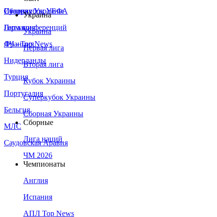
Сборная Украины
Италия
Суперкубок УЕФА
Украина
Германия
Лига конференций
Украина
Франция
ЛЧ - Top News
Первая лига
Нидерланды
Вторая лига
Турция
Кубок Украины
Португалия
Суперкубок Украины
Бельгия
Сборная Украины
Сборные
МЛС
Лига наций
Саудовская Аравия
ЧМ 2026
Чемпионаты
Англия
Испания
АПЛ Top News