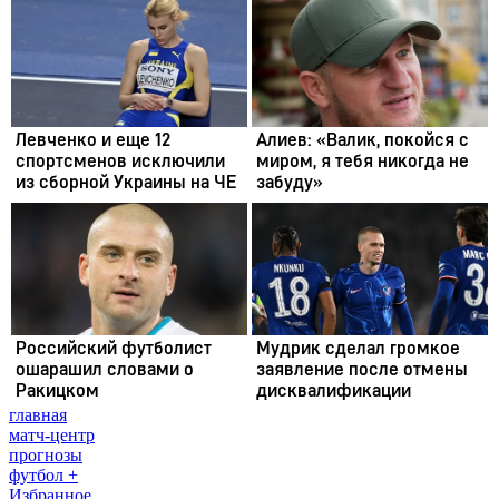
главная
матч-центр
прогнозы
футбол +
Избранное