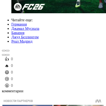
Читайте еще
:
Германия
Джамал Мусиала
Бавария
Джуд Беллингем
Реал Мадрид
️👍
0
️🔥
0
️😄
0
️😢
0
️🤬
0
комментарии