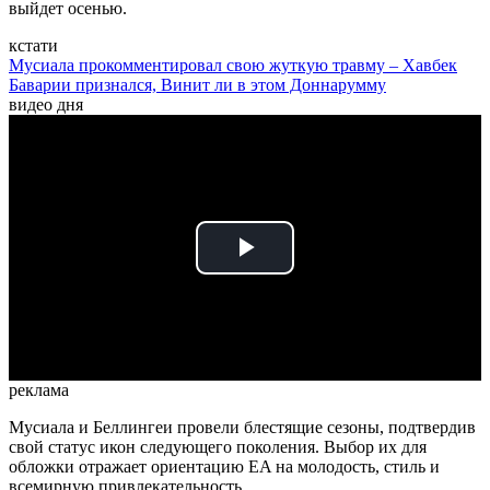
выйдет осенью.
кстати
Мусиала прокомментировал свою жуткую травму – Хавбек
Баварии признался, Винит ли в этом Доннарумму
видео дня
Play
Video
реклама
Мусиала и Беллингеи провели блестящие сезоны, подтвердив
свой статус икон следующего поколения. Выбор их для
обложки отражает ориентацию EA на молодость, стиль и
всемирную привлекательность.