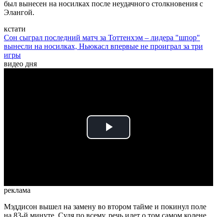
был вынесен на носилках после неудачного столкновения с
Элангой.
кстати
Сон сыграл последний матч за Тоттенхэм – лидера "шпор"
вынесли на носилках, Ньюкасл впервые не проиграл за три
игры
видео дня
Play
Video
реклама
Мэддисон вышел на замену во втором тайме и покинул поле
на 83-й минуте. Судя по всему, речь идет о том самом колене,