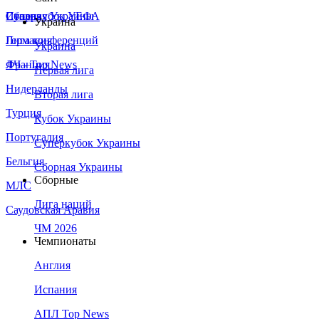
Сборная Украины
Италия
Суперкубок УЕФА
Украина
Германия
Лига конференций
Украина
Франция
ЛЧ - Top News
Первая лига
Нидерланды
Вторая лига
Турция
Кубок Украины
Португалия
Суперкубок Украины
Бельгия
Сборная Украины
Сборные
МЛС
Лига наций
Саудовская Аравия
ЧМ 2026
Чемпионаты
Англия
Испания
АПЛ Top News