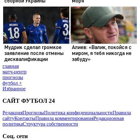
главная
матч-центр
прогнозы
футбол +
Избранное
САЙТ ФУТБОЛ 24
Редакция
Прогнозы
Политика конфиденциальности
Правила
сайту
Контакты
Правила комментирования
Редакционная
политика
Структура собственности
Соц. сети