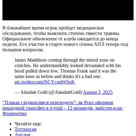
Video
В ближайшее время игрок пройдет медицинское
обследование, чтобы выяснить степень тяжести травмы.
Официальное обновление от клуба ожидается до конца
недели. Его участие в старте нового сезона АПЛ теперь под
большим вопросом.
James Maddison coming through the mixed zone on
crutches. He understandably looked devastated with his
hood pulled down low. Thomas Frank said it was the
same knee as before and thinks it's a bad one.
pic.twitter.com/NCYcmtWSnK
— Alasdair Gold (@AlasdairGold)
August 3, 2025
"Плакав і відмовлявся переходити": як Реал оформив
рекордний трансфер в історії – 12 мільярдів, майстер-клас
Флорентіно
Читайте еще
:
Тоттенхэм
Англия