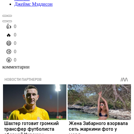
Джеймс Мэддисон
️👍
0
️🔥
0
️😄
0
️😢
0
️🤬
0
комментарии