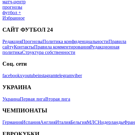
матч-центр
прогнозы
футбол +
Избранное
САЙТ ФУТБОЛ 24
Редакция
Прогнозы
Политика конфиденциальности
Правила
сайту
Контакты
Правила комментирования
Редакционная
политика
Структура собственности
Соц. сети
facebook
x
youtube
instagram
telegram
viber
УКРАИНА
Украина
Первая лига
Вторая лига
ЧЕМПИОНАТЫ
Германия
Испания
Англия
Италия
Бельгия
МЛС
Нидерланды
Фран
ЕВРОКУБКИ