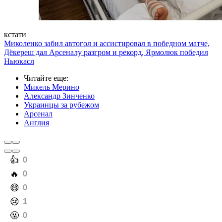
кстати
Миколенко забил автогол и ассистировал в победном матче,
Дёкереш дал Арсеналу разгром и рекорд, Ярмолюк победил
Ньюкасл
Читайте еще
:
Микель Мерино
Александр Зинченко
Украинцы за рубежом
Арсенал
Англия
️👍
0
️🔥
0
️😄
0
️😢
1
️🤬
0