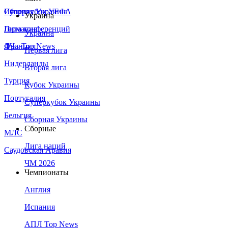
Сборная Украины
Италия
Суперкубок УЕФА
Украина
Германия
Лига конференций
Украина
Франция
ЛЧ - Top News
Первая лига
Нидерланды
Вторая лига
Турция
Кубок Украины
Португалия
Суперкубок Украины
Бельгия
Сборная Украины
Сборные
МЛС
Лига наций
Саудовская Аравия
ЧМ 2026
Чемпионаты
Англия
Испания
АПЛ Top News