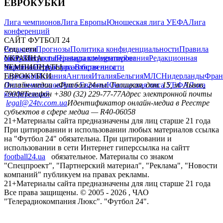
ЕВРОКУБКИ
Лига чемпионов
Лига Европы
Юношеская лига УЕФА
Лига
конференций
САЙТ ФУТБОЛ 24
Редакция
Соц. сети
Прогнозы
Политика конфиденциальности
Правила
сайту
facebook
УКРАИНА
Контакты
x
youtube
Правила комментирования
instagram
telegram
viber
Редакционная
политика
Украина
ЧЕМПИОНАТЫ
Первая лига
Структура собственности
Вторая лига
Германия
ЕВРОКУБКИ
Испания
Англия
Италия
Бельгия
МЛС
Нидерланды
Фран
Лига чемпионов
Онлайн-медиа «Футбол 24»
Лига Европы
пл. Галицкая, дом. 15, м. Львов,
Юношеская лига УЕФА
Лига
конференций
79008
Телефон +380 (32) 229-77-77
Адрес электронной почты
legal@24tv.com.ua
Идентификатор онлайн-медиа в Реестре
субъектов в сфере медиа — R40-06058
21+
Материалы сайта предназначены для лиц старше 21 года
При цитировании и использовании любых материалов ссылка
на "Футбол 24" обязательна. При цитировании и
использовании в сети Интернет гиперссылка на сайтт
football24.ua
обязательное. Материалы со знаком
"Спецпроект", "Партнерский материал", "Реклама", "Новости
компаний" публикуем на правах рекламы.
21+
Материалы сайта предназначены для лиц старше 21 года
Все права защищены. © 2005 -
2026
, ЧАО
"Телерадиокомпания Люкс". "Футбол 24".