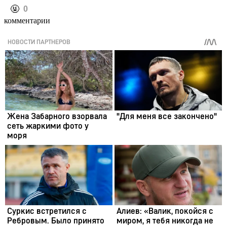
️🤬
0
комментарии