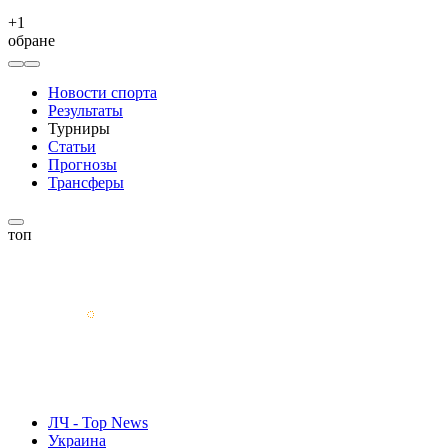
+
1
обране
Новости спорта
Результаты
Турниры
Статьи
Прогнозы
Трансферы
топ
ЛЧ - Top News
Украина