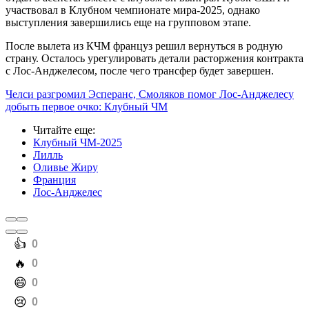
участвовал в Клубном чемпионате мира-2025, однако
выступления завершились еще на групповом этапе.
После вылета из КЧМ француз решил вернуться в родную
страну. Осталось урегулировать детали расторжения контракта
с Лос-Анджелесом, после чего трансфер будет завершен.
Челси разгромил Эсперанс, Смоляков помог Лос-Анджелесу
добыть первое очко: Клубный ЧМ
Читайте еще
:
Клубный ЧМ-2025
Лилль
Оливье Жиру
Франция
Лос-Анджелес
️👍
0
️🔥
0
️😄
0
️😢
0