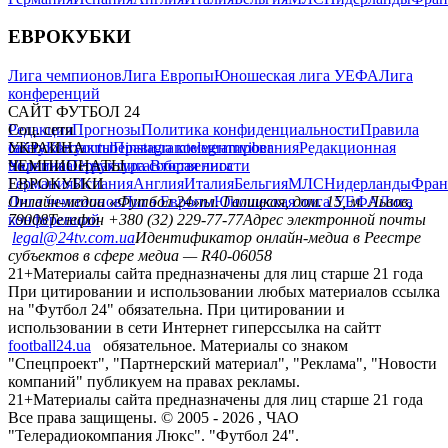
ЕВРОКУБКИ
Лига чемпионов
Лига Европы
Юношеская лига УЕФА
Лига
конференций
САЙТ ФУТБОЛ 24
Редакция
Соц. сети
Прогнозы
Политика конфиденциальности
Правила
сайту
facebook
УКРАИНА
Контакты
x
youtube
Правила комментирования
instagram
telegram
viber
Редакционная
политика
Украина
ЧЕМПИОНАТЫ
Первая лига
Структура собственности
Вторая лига
Германия
ЕВРОКУБКИ
Испания
Англия
Италия
Бельгия
МЛС
Нидерланды
Фран
Лига чемпионов
Онлайн-медиа «Футбол 24»
Лига Европы
пл. Галицкая, дом. 15, м. Львов,
Юношеская лига УЕФА
Лига
конференций
79008
Телефон +380 (32) 229-77-77
Адрес электронной почты
legal@24tv.com.ua
Идентификатор онлайн-медиа в Реестре
субъектов в сфере медиа — R40-06058
21+
Материалы сайта предназначены для лиц старше 21 года
При цитировании и использовании любых материалов ссылка
на "Футбол 24" обязательна. При цитировании и
использовании в сети Интернет гиперссылка на сайтт
football24.ua
обязательное. Материалы со знаком
"Спецпроект", "Партнерский материал", "Реклама", "Новости
компаний" публикуем на правах рекламы.
21+
Материалы сайта предназначены для лиц старше 21 года
Все права защищены. © 2005 -
2026
, ЧАО
"Телерадиокомпания Люкс". "Футбол 24".