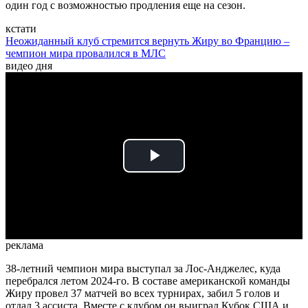
один год с возможностью продления еще на сезон.
кстати
Неожиданный клуб стремится вернуть Жиру во Францию –
чемпион мира провалился в МЛС
видео дня
Play
Video
реклама
38-летний чемпион мира выступал за Лос-Анджелес, куда
перебрался летом 2024-го. В составе американской команды
Жиру провел 37 матчей во всех турнирах, забил 5 голов и
отдал 3 ассиста. Вместе с клубом он выиграл Кубок США и