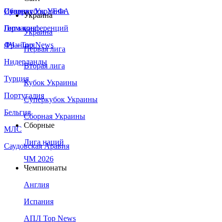
Сборная Украины
Италия
Суперкубок УЕФА
Украина
Германия
Лига конференций
Украина
Франция
ЛЧ - Top News
Первая лига
Нидерланды
Вторая лига
Турция
Кубок Украины
Португалия
Суперкубок Украины
Бельгия
Сборная Украины
Сборные
МЛС
Лига наций
Саудовская Аравия
ЧМ 2026
Чемпионаты
Англия
Испания
АПЛ Top News