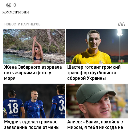
️🤬
0
комментарии