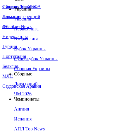
Сборная Украины
Италия
Суперкубок УЕФА
Украина
Германия
Лига конференций
Украина
Франция
ЛЧ - Top News
Первая лига
Нидерланды
Вторая лига
Турция
Кубок Украины
Португалия
Суперкубок Украины
Бельгия
Сборная Украины
Сборные
МЛС
Лига наций
Саудовская Аравия
ЧМ 2026
Чемпионаты
Англия
Испания
АПЛ Top News