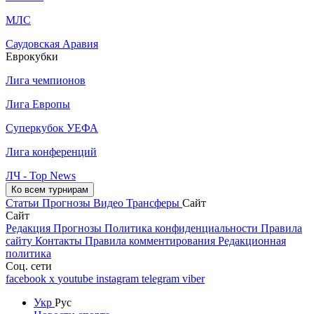
МЛС
Саудовская Аравия
Еврокубки
Лига чемпионов
Лига Европы
Суперкубок УЕФА
Лига конференций
ЛЧ - Top News
Ко всем турнирам
Статьи
Прогнозы
Видео
Трансферы
Сайт
Сайт
Редакция
Прогнозы
Политика конфиденциальности
Правила
сайту
Контакты
Правила комментирования
Редакционная
политика
Соц. сети
facebook
x
youtube
instagram
telegram
viber
Укр
Рус