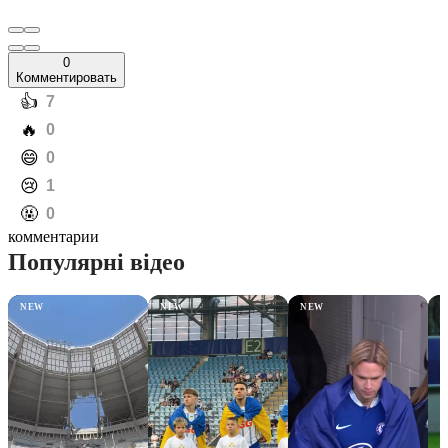
0
Комментировать
️👍
7
️🔥
0
️😄
0
️😢
1
️🤬
0
комментарии