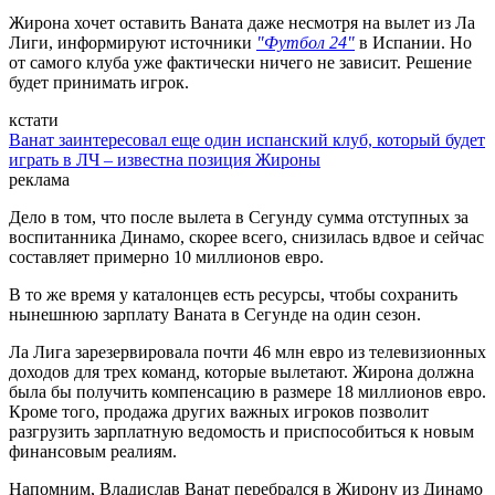
Жирона хочет оставить Ваната даже несмотря на вылет из Ла
Лиги, информируют источники
"Футбол 24"
в Испании. Но
от самого клуба уже фактически ничего не зависит. Решение
будет принимать игрок.
кстати
Ванат заинтересовал еще один испанский клуб, который будет
играть в ЛЧ – известна позиция Жироны
реклама
Дело в том, что после вылета в Сегунду сумма отступных за
воспитанника Динамо, скорее всего, снизилась вдвое и сейчас
составляет примерно 10 миллионов евро.
В то же время у каталонцев есть ресурсы, чтобы сохранить
нынешнюю зарплату Ваната в Сегунде на один сезон.
Ла Лига зарезервировала почти 46 млн евро из телевизионных
доходов для трех команд, которые вылетают. Жирона должна
была бы получить компенсацию в размере 18 миллионов евро.
Кроме того, продажа других важных игроков позволит
разгрузить зарплатную ведомость и приспособиться к новым
финансовым реалиям.
Напомним, Владислав Ванат перебрался в Жирону из Динамо