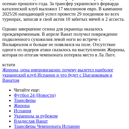
осенью прошлого года. За трансфер украинского форварда
каталонский клуб выложил 17 миллионов евро. В кампании
2025/26 нападающий успел провести 29 поединков во всех
турнирах, записав в свой актив 10 забитых мячей и 2 ассиста.
Однако завершение сезона для украинца оказалось
преждевременным. В апреле Ванат получил повреждение
подколенного сухожилия левой ноги во встрече с
Вильяреалом и больше не появлялся на поле. Отсутствие
одного из лидеров атаки сказалось на выступлениях Жироны,
которая по итогам чемпионата потеряла место в Ла Лиге.
кстати
Жирона, цена импровизации: почему вылетел наиболее
украинский клуб Испании и что будет с Цыганковым и
Ванатом
Читайте еще
:
Футбол 24 (Новости)
Трансферы
Жирона
Испания
Украинцы за рубежом
Владислав Ванат
Трансферы Чемпионата Испании