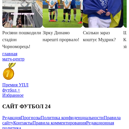
главная
матч-центр
Премия УПЛ
футбол +
Избранное
САЙТ ФУТБОЛ 24
Редакция
Прогнозы
Политика конфиденциальности
Правила
сайту
Контакты
Правила комментирования
Редакционная
политика