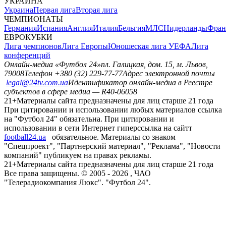
УКРАИНА
Украина
Первая лига
Вторая лига
ЧЕМПИОНАТЫ
Германия
Испания
Англия
Италия
Бельгия
МЛС
Нидерланды
Фран
ЕВРОКУБКИ
Лига чемпионов
Лига Европы
Юношеская лига УЕФА
Лига
конференций
Онлайн-медиа «Футбол 24»
пл. Галицкая, дом. 15, м. Львов,
79008
Телефон +380 (32) 229-77-77
Адрес электронной почты
legal@24tv.com.ua
Идентификатор онлайн-медиа в Реестре
субъектов в сфере медиа — R40-06058
21+
Материалы сайта предназначены для лиц старше 21 года
При цитировании и использовании любых материалов ссылка
на "Футбол 24" обязательна. При цитировании и
использовании в сети Интернет гиперссылка на сайтт
football24.ua
обязательное. Материалы со знаком
"Спецпроект", "Партнерский материал", "Реклама", "Новости
компаний" публикуем на правах рекламы.
21+
Материалы сайта предназначены для лиц старше 21 года
Все права защищены. © 2005 -
2026
, ЧАО
"Телерадиокомпания Люкс". "Футбол 24".