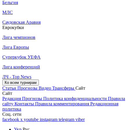
Бельгия
МЛС
Саудовская Аравия
Еврокубки
Лига чемпионов
Лига Европы
Суперкубок УЕФА
Лига конференций
ЛЧ - Top News
Ко всем турнирам
Статьи
Прогнозы
Видео
Трансферы
Сайт
Сайт
Редакция
Прогнозы
Политика конфиденциальности
Правила
сайту
Контакты
Правила комментирования
Редакционная
политика
Соц. сети
facebook
x
youtube
instagram
telegram
viber
Укр
Рус