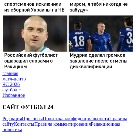
главная
матч-центр
ЧС 2026
футбол +
Избранное
САЙТ ФУТБОЛ 24
Редакция
Прогнозы
Политика конфиденциальности
Правила
сайту
Контакты
Правила комментирования
Редакционная
политика