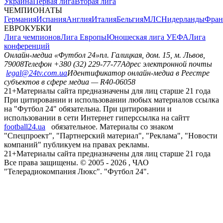
Украина
Первая лига
Вторая лига
ЧЕМПИОНАТЫ
Германия
Испания
Англия
Италия
Бельгия
МЛС
Нидерланды
Фран
ЕВРОКУБКИ
Лига чемпионов
Лига Европы
Юношеская лига УЕФА
Лига
конференций
Онлайн-медиа «Футбол 24»
пл. Галицкая, дом. 15, м. Львов,
79008
Телефон +380 (32) 229-77-77
Адрес электронной почты
legal@24tv.com.ua
Идентификатор онлайн-медиа в Реестре
субъектов в сфере медиа — R40-06058
21+
Материалы сайта предназначены для лиц старше 21 года
При цитировании и использовании любых материалов ссылка
на "Футбол 24" обязательна. При цитировании и
использовании в сети Интернет гиперссылка на сайтт
football24.ua
обязательное. Материалы со знаком
"Спецпроект", "Партнерский материал", "Реклама", "Новости
компаний" публикуем на правах рекламы.
21+
Материалы сайта предназначены для лиц старше 21 года
Все права защищены. © 2005 -
2026
, ЧАО
"Телерадиокомпания Люкс". "Футбол 24".