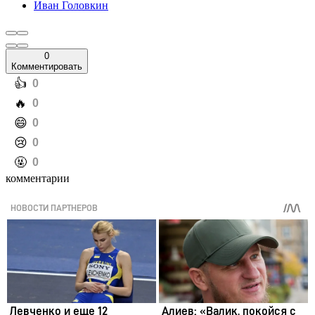
Иван Головкин
0
Комментировать
️👍
0
️🔥
0
️😄
0
️😢
0
️🤬
0
комментарии