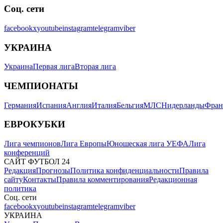
Соц. сети
facebook
x
youtube
instagram
telegram
viber
УКРАИНА
Украина
Первая лига
Вторая лига
ЧЕМПИОНАТЫ
Германия
Испания
Англия
Италия
Бельгия
МЛС
Нидерланды
Фран
ЕВРОКУБКИ
Лига чемпионов
Лига Европы
Юношеская лига УЕФА
Лига
конференций
САЙТ ФУТБОЛ 24
Редакция
Прогнозы
Политика конфиденциальности
Правила
сайту
Контакты
Правила комментирования
Редакционная
политика
Соц. сети
facebook
x
youtube
instagram
telegram
viber
УКРАИНА