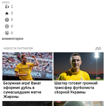
️👍
1
️🔥
0
️😄
0
️😢
0
️🤬
0
комментарии