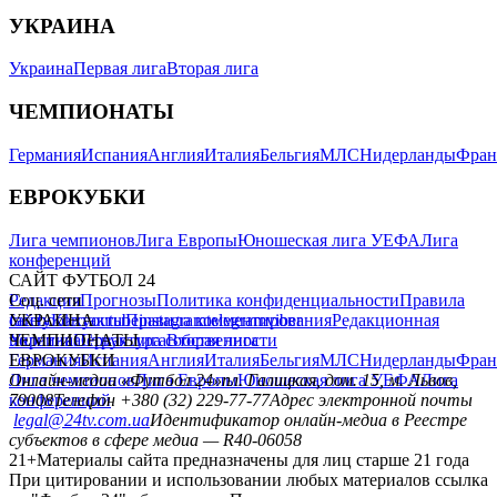
УКРАИНА
Украина
Первая лига
Вторая лига
ЧЕМПИОНАТЫ
Германия
Испания
Англия
Италия
Бельгия
МЛС
Нидерланды
Фран
ЕВРОКУБКИ
Лига чемпионов
Лига Европы
Юношеская лига УЕФА
Лига
конференций
САЙТ ФУТБОЛ 24
Редакция
Соц. сети
Прогнозы
Политика конфиденциальности
Правила
сайту
facebook
УКРАИНА
Контакты
x
youtube
Правила комментирования
instagram
telegram
viber
Редакционная
политика
Украина
ЧЕМПИОНАТЫ
Первая лига
Структура собственности
Вторая лига
Германия
ЕВРОКУБКИ
Испания
Англия
Италия
Бельгия
МЛС
Нидерланды
Фран
Лига чемпионов
Онлайн-медиа «Футбол 24»
Лига Европы
пл. Галицкая, дом. 15, м. Львов,
Юношеская лига УЕФА
Лига
конференций
79008
Телефон +380 (32) 229-77-77
Адрес электронной почты
legal@24tv.com.ua
Идентификатор онлайн-медиа в Реестре
субъектов в сфере медиа — R40-06058
21+
Материалы сайта предназначены для лиц старше 21 года
При цитировании и использовании любых материалов ссылка