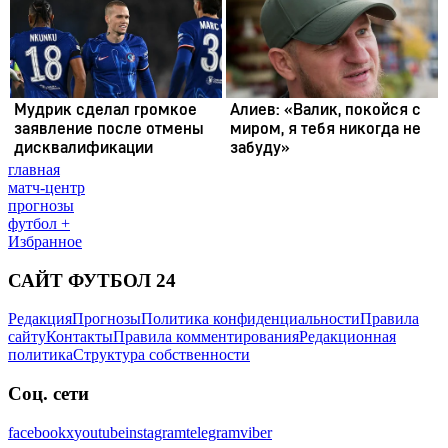
главная
матч-центр
прогнозы
футбол +
Избранное
САЙТ ФУТБОЛ 24
Редакция
Прогнозы
Политика конфиденциальности
Правила
сайту
Контакты
Правила комментирования
Редакционная
политика
Структура собственности
Соц. сети
facebook
x
youtube
instagram
telegram
viber