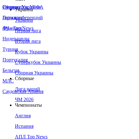
Сборная Украины
Италия
Суперкубок УЕФА
Украина
Германия
Лига конференций
Украина
Франция
ЛЧ - Top News
Первая лига
Нидерланды
Вторая лига
Турция
Кубок Украины
Португалия
Суперкубок Украины
Бельгия
Сборная Украины
Сборные
МЛС
Лига наций
Саудовская Аравия
ЧМ 2026
Чемпионаты
Англия
Испания
АПЛ Top News