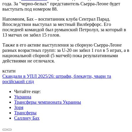
года. За "черно-белых" представитель Сьерра-Леоне будет
выступать под номером 88.
Напомним, Бах – воспитанник клуба Сентрал Парад.
Впоследствии выступал за местный Вилберфорс. Его
последней командой был румынский Петролул, за который в
13 матчах он забил 15 голов.
Также в его активе выступления за сборную Сьерра-Леоне
разных возрастных групп: за U-20 он забил 1 гол в 5 играх, а в
национальной сборной (5 матчей) пока результативными
действиями не отличался.
кстати
Скандали в УПЛ 2025/26: штрафи, блекаути, чвари та
російський слід
Читайте еще
:
Украина
Трансферы чемпионата Украины
Зоря
Трансферы
Саллиеу Бах