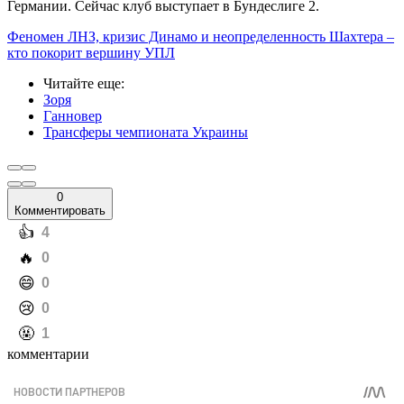
Германии. Сейчас клуб выступает в Бундеслиге 2.
Феномен ЛНЗ, кризис Динамо и неопределенность Шахтера –
кто покорит вершину УПЛ
Читайте еще
:
Зоря
Ганновер
Трансферы чемпионата Украины
0
Комментировать
️👍
4
️🔥
0
️😄
0
️😢
0
️🤬
1
комментарии