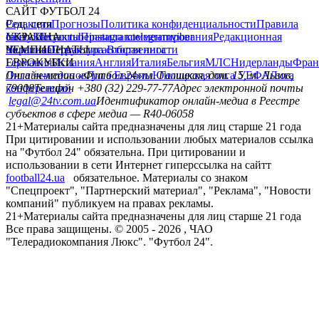
САЙТ ФУТБОЛ 24
Редакция
Соц. сети
Прогнозы
Политика конфиденциальности
Правила
сайту
facebook
УКРАИНА
Контакты
x
youtube
Правила комментирования
instagram
telegram
viber
Редакционная
политика
Украина
ЧЕМПИОНАТЫ
Первая лига
Структура собственности
Вторая лига
Германия
ЕВРОКУБКИ
Испания
Англия
Италия
Бельгия
МЛС
Нидерланды
Фран
Лига чемпионов
Онлайн-медиа «Футбол 24»
Лига Европы
пл. Галицкая, дом. 15, м. Львов,
Юношеская лига УЕФА
Лига
конференций
79008
Телефон +380 (32) 229-77-77
Адрес электронной почты
legal@24tv.com.ua
Идентификатор онлайн-медиа в Реестре
субъектов в сфере медиа — R40-06058
21+
Материалы сайта предназначены для лиц старше 21 года
При цитировании и использовании любых материалов ссылка
на "Футбол 24" обязательна. При цитировании и
использовании в сети Интернет гиперссылка на сайтт
football24.ua
обязательное. Материалы со знаком
"Спецпроект", "Партнерский материал", "Реклама", "Новости
компаний" публикуем на правах рекламы.
21+
Материалы сайта предназначены для лиц старше 21 года
Все права защищены. © 2005 -
2026
, ЧАО
"Телерадиокомпания Люкс". "Футбол 24".