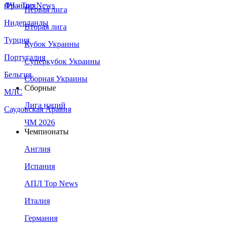
Франция
ЛЧ - Top News
Первая лига
Нидерланды
Вторая лига
Турция
Кубок Украины
Португалия
Суперкубок Украины
Бельгия
Сборная Украины
Сборные
МЛС
Лига наций
Саудовская Аравия
ЧМ 2026
Чемпионаты
Англия
Испания
АПЛ Top News
Италия
Германия