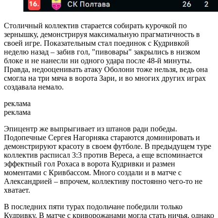
Столичный коллектив старается собирать курочкой по
зернышку, демонстрируя максимальную прагматичность в
своей игре. Показательным стал поединок с Кудривкой
неделю назад – забив гол, "пивовары" закрылись в низком
блоке и не нанесли ни одного удара после 48-й минуты.
Правда, недооценивать атаку Оболони тоже нельзя, ведь она
смогла на три мяча в ворота Зари, и во многих других играх
создавала немало.
реклама
реклама
Эпицентр же выпрыгивает из штанов ради победы.
Подопечные Сергея Нагорняка стараются доминировать и
демонстрируют красоту в своем футболе. В предыдущем туре
коллектив расписал 3:3 против Вереса, а еще вспоминается
эффектный гол Рохаса в ворота Кудривки и размен
моментами с Кривбассом. Много создали и в матче с
Александрией – впрочем, коллективу постоянно чего-то не
хватает.
В последних пяти турах подольчане победили только
Кудривку. В матче с криворожанами могла стать ничья, однако