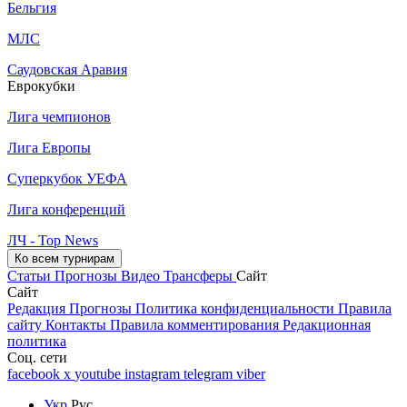
Бельгия
МЛС
Саудовская Аравия
Еврокубки
Лига чемпионов
Лига Европы
Суперкубок УЕФА
Лига конференций
ЛЧ - Top News
Ко всем турнирам
Статьи
Прогнозы
Видео
Трансферы
Сайт
Сайт
Редакция
Прогнозы
Политика конфиденциальности
Правила
сайту
Контакты
Правила комментирования
Редакционная
политика
Соц. сети
facebook
x
youtube
instagram
telegram
viber
Укр
Рус