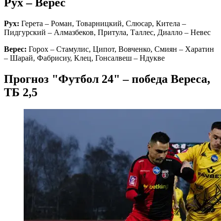
Рух – Верес
Рух:
Герета – Роман, Товарницкий, Слюсар, Китела –
Пидгурский – Алмазбеков, Притула, Таллес, Диалло – Невес
Верес:
Горох – Стамулис, Ципот, Вовченко, Смиян – Харатин
– Шарай, Фабрисиу, Клец, Гонсалвеш – Ндукве
Прогноз "Футбол 24" – победа Вереса,
ТБ 2,5