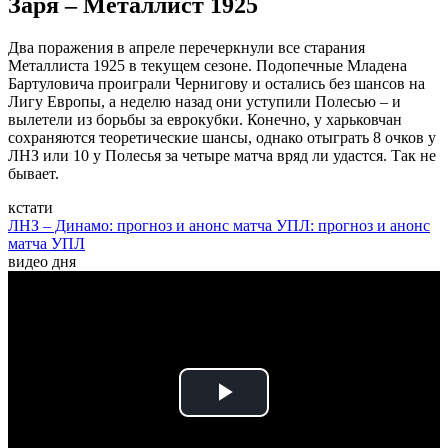
Заря – Металлист 1925
Два поражения в апреле перечеркнули все старания
Металлиста 1925 в текущем сезоне. Подопечные Младена
Бартуловича проиграли Чернигову и остались без шансов на
Лигу Европы, а неделю назад они уступили Полесью – и
вылетели из борьбы за еврокубки. Конечно, у харьковчан
сохраняются теоретические шансы, однако отыграть 8 очков у
ЛНЗ или 10 у Полесья за четыре матча вряд ли удастся. Так не
бывает.
кстати
ЛНЗ – Динамо: прогноз и анонс матча УПЛ: прогноз и анонс
матча УПЛ
видео дня
Play