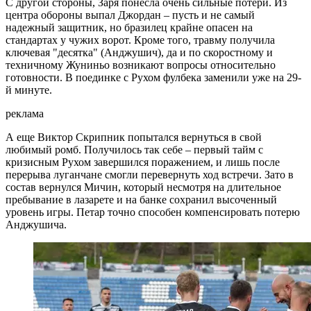
С другой стороны, Заря понесла очень сильные потери. Из
центра обороны выпал Джордан – пусть и не самый
надежный защитник, но бразилец крайне опасен на
стандартах у чужих ворот. Кроме того, травму получила
ключевая "десятка" (Анджушич), да и по скоростному и
техничному Жуниньо возникают вопросы относительно
готовности. В поединке с Рухом фулбека заменили уже на 29-
й минуте.
реклама
А еще Виктор Скрипник попытался вернуться в свой
любимый ромб. Получилось так себе – первый тайм с
кризисным Рухом завершился поражением, и лишь после
перерыва луганчане смогли перевернуть ход встречи. Зато в
состав вернулся Мичин, который несмотря на длительное
пребывание в лазарете и на банке сохранил высоченный
уровень игры. Петар точно способен компенсировать потерю
Анджушича.