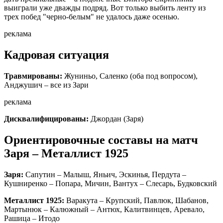
выиграли уже дважды подряд. Вот только выбить ленту из
трех побед "черно-белым" не удалось даже осенью.
реклама
Кадровая ситуация
Травмированы:
Жуниньо, Саленко (оба под вопросом),
Анджушич – все из Зари
реклама
Дисквалифицированы:
Джордан (Заря)
Ориентировочные составы на матч
Заря – Металлист 1925
Заря:
Сапутин – Малыш, Яньич, Эскинья, Пердута –
Кушниренко – Попара, Мичин, Вантух – Слесарь, Будковский
Металлист 1925:
Варакута – Крупский, Павлюк, Шабанов,
Мартынюк – Калюжный – Антюх, Калитвинцев, Аревало,
Рашица – Итодо