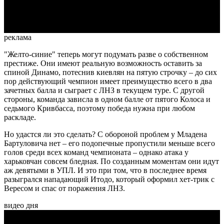
Video
реклама
"Желто-синие" теперь могут подумать разве о собственном
престиже. Они имеют реальную возможность оставить за
спиной Динамо, потеснив киевлян на пятую строчку – до сих
пор действующий чемпион имеет преимущество всего в два
зачетных балла и сыграет с ЛНЗ в текущем туре. С другой
стороны, команда зависла в одном балле от пятого Колоса и
седьмого Кривбасса, поэтому победа нужна при любом
раскладе.
Но удастся ли это сделать? С обороной проблем у Младена
Бартуловича нет – его подопечные пропустили меньше всего
голов среди всех команд чемпионата – однако атака у
харьковчан совсем бледная. По созданным моментам они идут
аж девятыми в УПЛ. И это при том, что в последнее время
разыгрался нападающий Итодо, который оформил хет-трик с
Вересом и спас от поражения ЛНЗ.
видео дня