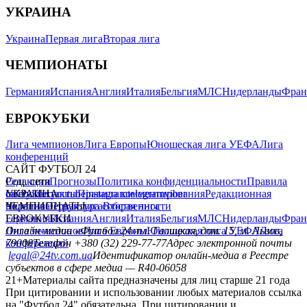
УКРАИНА
Украина
Первая лига
Вторая лига
ЧЕМПИОНАТЫ
Германия
Испания
Англия
Италия
Бельгия
МЛС
Нидерланды
Фран
ЕВРОКУБКИ
Лига чемпионов
Лига Европы
Юношеская лига УЕФА
Лига
конференций
САЙТ ФУТБОЛ 24
Редакция
Соц. сети
Прогнозы
Политика конфиденциальности
Правила
сайту
facebook
УКРАИНА
Контакты
x
youtube
Правила комментирования
instagram
telegram
viber
Редакционная
политика
Украина
ЧЕМПИОНАТЫ
Первая лига
Структура собственности
Вторая лига
Германия
ЕВРОКУБКИ
Испания
Англия
Италия
Бельгия
МЛС
Нидерланды
Фран
Лига чемпионов
Онлайн-медиа «Футбол 24»
Лига Европы
пл. Галицкая, дом. 15, м. Львов,
Юношеская лига УЕФА
Лига
конференций
79008
Телефон +380 (32) 229-77-77
Адрес электронной почты
legal@24tv.com.ua
Идентификатор онлайн-медиа в Реестре
субъектов в сфере медиа — R40-06058
21+
Материалы сайта предназначены для лиц старше 21 года
При цитировании и использовании любых материалов ссылка
на "Футбол 24" обязательна. При цитировании и