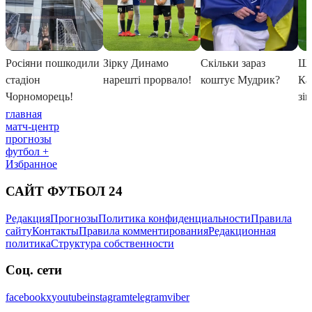
главная
матч-центр
прогнозы
футбол +
Избранное
САЙТ ФУТБОЛ 24
Редакция
Прогнозы
Политика конфиденциальности
Правила
сайту
Контакты
Правила комментирования
Редакционная
политика
Структура собственности
Соц. сети
facebook
x
youtube
instagram
telegram
viber