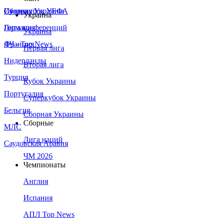
Сборная Украины
Италия
Суперкубок УЕФА
Украина
Германия
Лига конференций
Украина
Франция
ЛЧ - Top News
Первая лига
Нидерланды
Вторая лига
Турция
Кубок Украины
Португалия
Суперкубок Украины
Бельгия
Сборная Украины
Сборные
МЛС
Лига наций
Саудовская Аравия
ЧМ 2026
Чемпионаты
Англия
Испания
АПЛ Top News