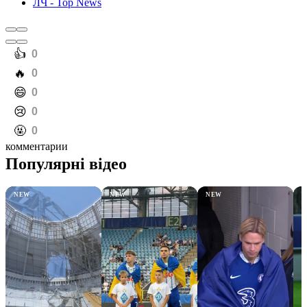
ЛЧ - Top News
️👍
0
️🔥
0
️😄
0
️😢
0
️🤬
0
комментарии