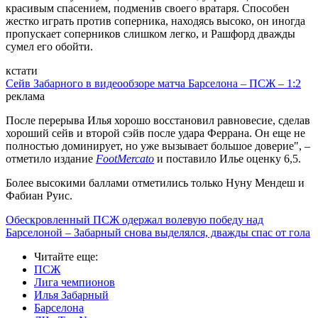
красивым спасением, подменив своего вратаря. Способен
жестко играть против соперника, находясь высоко, он иногда
пропускает соперников слишком легко, и Рашфорд дважды
сумел его обойти.
кстати
Сейв Забарного в видеообзоре матча Барселона – ПСЖ – 1:2
реклама
После перерыва Илья хорошо восстановил равновесие, сделав
хороший сейв и второй сэйв после удара Феррана. Он еще не
полностью доминирует, но уже вызывает большое доверие", –
отметило издание
FootMercato
и поставило Илье оценку 6,5.
Более высокими баллами отметились только Нуну Мендеш и
Фабиан Руис.
Обескровленный ПСЖ одержал волевую победу над
Барселоной – Забарный снова выделялся, дважды спас от гола
Читайте еще
:
ПСЖ
Лига чемпионов
Илья Забарный
Барселона