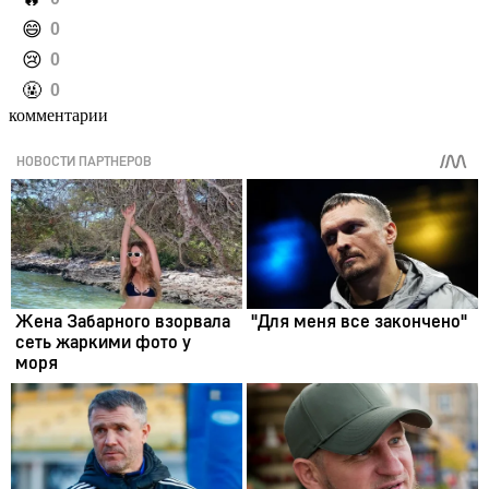
️😄
0
️😢
0
️🤬
0
комментарии