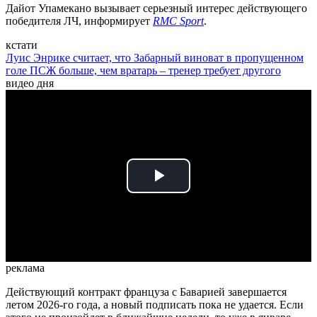
Дайот Упамекано вызывает серьезный интерес действующего
победителя ЛЧ, информирует
RMC Sport
.
кстати
Луис Энрике считает, что Забарный виноват в пропущенном
голе ПСЖ больше, чем вратарь – тренер требует другого
видео дня
Play
Video
реклама
Действующий контракт француза с Баварией завершается
летом 2026-го года, а новый подписать пока не удается. Если