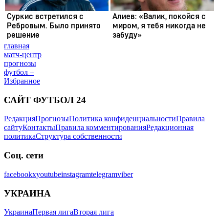
главная
матч-центр
прогнозы
футбол +
Избранное
САЙТ ФУТБОЛ 24
Редакция
Прогнозы
Политика конфиденциальности
Правила
сайту
Контакты
Правила комментирования
Редакционная
политика
Структура собственности
Соц. сети
facebook
x
youtube
instagram
telegram
viber
УКРАИНА
Украина
Первая лига
Вторая лига