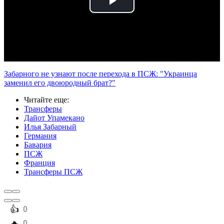
Play
Video
Забарного не узнают после перехода в ПСЖ: "Украинца
заменил его двоюродный брат?"
Читайте еще
:
Трансферы
Дайот Упамекано
Илья Забарный
Германия
Бавария
ПСЖ
Франция
Трансферы ПСЖ
️👍
0
️🔥
0