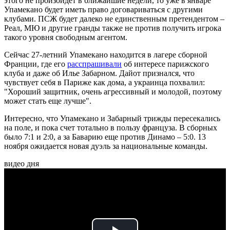
этого не произойдет в ближайшие недели, то уже в январе
Упамекано будет иметь право договариваться с другими
клубами. ПСЖ будет далеко не единственным претендентом –
Реал, МЮ и другие гранды также не против получить игрока
такого уровня свободным агентом.
Сейчас 27-летний Упамекано находится в лагере сборной
Франции, где его
расспрашивали
об интересе парижского
клуба и даже об Илье Забарном. Дайот признался, что
чувствует себя в Париже как дома, а украинца похвалил:
"Хороший защитник, очень агрессивный и молодой, поэтому
может стать еще лучше".
Интересно, что Упамекано и Забарный трижды пересекались
на поле, и пока счет тотально в пользу француза. В сборных
было 7:1 и 2:0, а за Баварию еще против Динамо – 5:0. 13
ноября ожидается новая дуэль за национальные команды.
видео дня