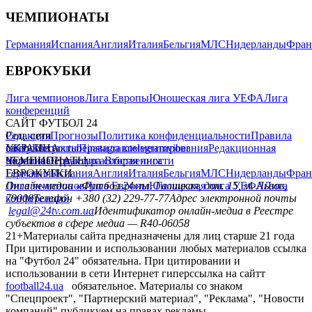
ЧЕМПИОНАТЫ
Германия
Испания
Англия
Италия
Бельгия
МЛС
Нидерланды
Фран
ЕВРОКУБКИ
Лига чемпионов
Лига Европы
Юношеская лига УЕФА
Лига
конференций
САЙТ ФУТБОЛ 24
Редакция
Соц. сети
Прогнозы
Политика конфиденциальности
Правила
сайту
facebook
УКРАИНА
Контакты
x
youtube
Правила комментирования
instagram
telegram
viber
Редакционная
политика
Украина
ЧЕМПИОНАТЫ
Первая лига
Структура собственности
Вторая лига
Германия
ЕВРОКУБКИ
Испания
Англия
Италия
Бельгия
МЛС
Нидерланды
Фран
Лига чемпионов
Онлайн-медиа «Футбол 24»
Лига Европы
пл. Галицкая, дом. 15, м. Львов,
Юношеская лига УЕФА
Лига
конференций
79008
Телефон +380 (32) 229-77-77
Адрес электронной почты
legal@24tv.com.ua
Идентификатор онлайн-медиа в Реестре
субъектов в сфере медиа — R40-06058
21+
Материалы сайта предназначены для лиц старше 21 года
При цитировании и использовании любых материалов ссылка
на "Футбол 24" обязательна. При цитировании и
использовании в сети Интернет гиперссылка на сайтт
football24.ua
обязательное. Материалы со знаком
"Спецпроект", "Партнерский материал", "Реклама", "Новости
компаний" публикуем на правах рекламы.