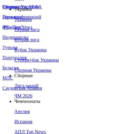
Сборная Украины
Италия
Суперкубок УЕФА
Украина
Германия
Лига конференций
Украина
Франция
ЛЧ - Top News
Первая лига
Нидерланды
Вторая лига
Турция
Кубок Украины
Португалия
Суперкубок Украины
Бельгия
Сборная Украины
Сборные
МЛС
Лига наций
Саудовская Аравия
ЧМ 2026
Чемпионаты
Англия
Испания
АПЛ Top News