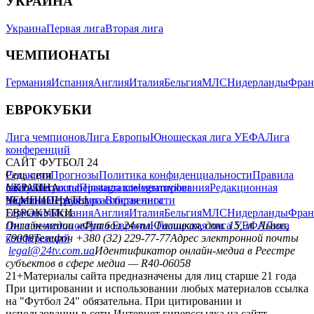
УКРАИНА
Украина
Первая лига
Вторая лига
ЧЕМПИОНАТЫ
Германия
Испания
Англия
Италия
Бельгия
МЛС
Нидерланды
Фран
ЕВРОКУБКИ
Лига чемпионов
Лига Европы
Юношеская лига УЕФА
Лига
конференций
САЙТ ФУТБОЛ 24
Редакция
Соц. сети
Прогнозы
Политика конфиденциальности
Правила
сайту
facebook
УКРАИНА
Контакты
x
youtube
Правила комментирования
instagram
telegram
viber
Редакционная
политика
Украина
ЧЕМПИОНАТЫ
Первая лига
Структура собственности
Вторая лига
Германия
ЕВРОКУБКИ
Испания
Англия
Италия
Бельгия
МЛС
Нидерланды
Фран
Лига чемпионов
Онлайн-медиа «Футбол 24»
Лига Европы
пл. Галицкая, дом. 15, м. Львов,
Юношеская лига УЕФА
Лига
конференций
79008
Телефон +380 (32) 229-77-77
Адрес электронной почты
legal@24tv.com.ua
Идентификатор онлайн-медиа в Реестре
субъектов в сфере медиа — R40-06058
21+
Материалы сайта предназначены для лиц старше 21 года
При цитировании и использовании любых материалов ссылка
на "Футбол 24" обязательна. При цитировании и
использовании в сети Интернет гиперссылка на сайтт