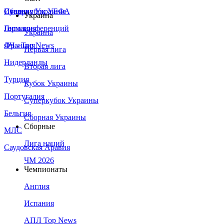
Сборная Украины
Италия
Суперкубок УЕФА
Украина
Германия
Лига конференций
Украина
Франция
ЛЧ - Top News
Первая лига
Нидерланды
Вторая лига
Турция
Кубок Украины
Португалия
Суперкубок Украины
Бельгия
Сборная Украины
Сборные
МЛС
Лига наций
Саудовская Аравия
ЧМ 2026
Чемпионаты
Англия
Испания
АПЛ Top News