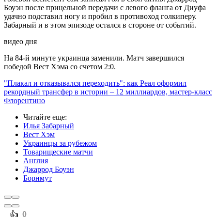
Боуэн после прицельной передачи с левого фланга от Диуфа
удачно подставил ногу и пробил в противоход голкиперу.
Забарный и в этом эпизоде остался в стороне от событий.
видео дня
На 84-й минуте украинца заменили. Матч завершился
победой Вест Хэма со счетом 2:0.
"Плакал и отказывался переходить": как Реал оформил
рекордный трансфер в истории – 12 миллиардов, мастер-класс
Флорентино
Читайте еще
:
Илья Забарный
Вест Хэм
Украинцы за рубежом
Товарищеские матчи
Англия
Джаррод Боуэн
Борнмут
️👍
0