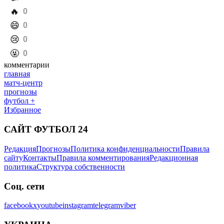
️🔥
0
️😄
0
️😢
0
️🤬
0
комментарии
главная
матч-центр
прогнозы
футбол +
Избранное
САЙТ ФУТБОЛ 24
Редакция
Прогнозы
Политика конфиденциальности
Правила
сайту
Контакты
Правила комментирования
Редакционная
политика
Структура собственности
Соц. сети
facebook
x
youtube
instagram
telegram
viber