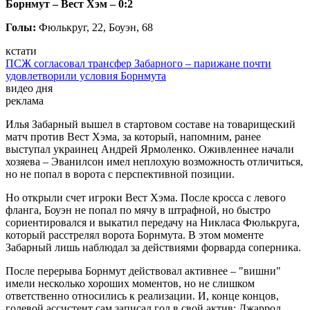
Борнмут – Вест Хэм – 0:2
Голы:
Фюлькруг, 22, Боуэн, 68
кстати
ПСЖ согласовал трансфер Забарного – парижане почти
удовлетворили условия Борнмута
видео дня
реклама
Илья Забарный вышел в стартовом составе на товарищеский
матч против Вест Хэма, за который, напомним, ранее
выступал украинец Андрей Ярмоленко. Оживленнее начали
хозяева – Эванилсон имел неплохую возможность отличиться,
но не попал в ворота с перспективной позиции.
Но открыли счет игроки Вест Хэма. После кросса с левого
фланга, Боуэн не попал по мячу в штрафной, но быстро
сориентировался и выкатил передачу на Никласа Фюлькруга,
который расстрелял ворота Борнмута. В этом моменте
Забарный лишь наблюдал за действиями форварда соперника.
После перерыва Борнмут действовал активнее – "вишни"
имели несколько хороших моментов, но не слишком
ответственно относились к реализации. И, конце концов,
голевой ассистент сам записал гол в свой актив: Джаррод