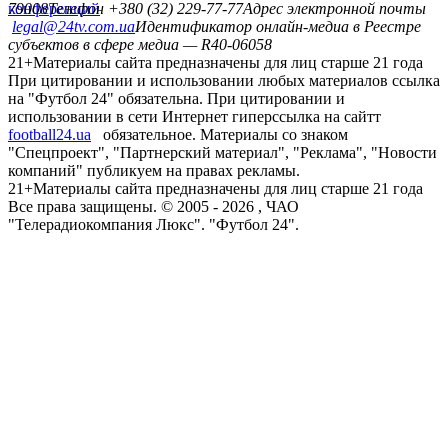
конференций
79008
Телефон +380 (32) 229-77-77
Адрес электронной почты
legal@24tv.com.ua
Идентификатор онлайн-медиа в Реестре
субъектов в сфере медиа — R40-06058
21+
Материалы сайта предназначены для лиц старше 21 года
При цитировании и использовании любых материалов ссылка
на "Футбол 24" обязательна. При цитировании и
использовании в сети Интернет гиперссылка на сайтт
football24.ua
обязательное. Материалы со знаком
"Спецпроект", "Партнерский материал", "Реклама", "Новости
компаний" публикуем на правах рекламы.
21+
Материалы сайта предназначены для лиц старше 21 года
Все права защищены. © 2005 -
2026
, ЧАО
"Телерадиокомпания Люкс". "Футбол 24".