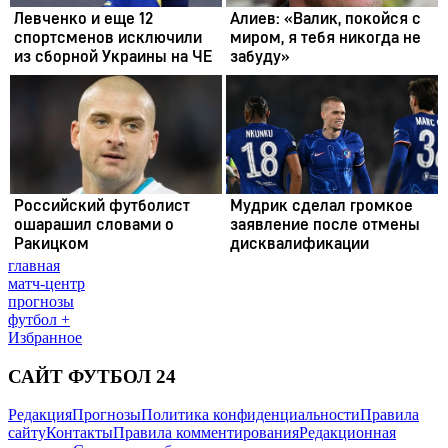
главная
матч-центр
прогнозы
футбол +
Избранное
САЙТ ФУТБОЛ 24
Редакция
Прогнозы
Политика конфиденциальности
Правила
сайту
Контакты
Правила комментирования
Редакционная