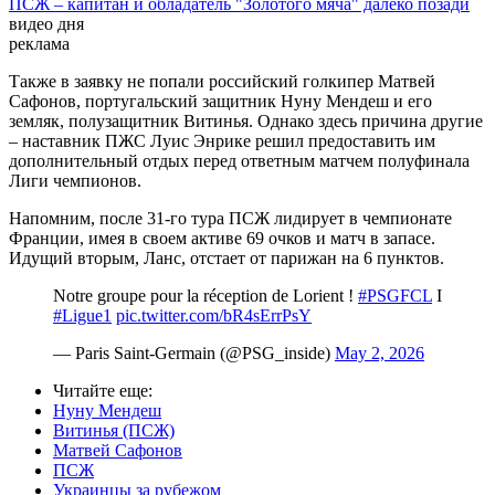
ПСЖ – капитан и обладатель "Золотого мяча" далеко позади
видео дня
реклама
Также в заявку не попали российский голкипер Матвей
Сафонов, португальский защитник Нуну Мендеш и его
земляк, полузащитник Витинья. Однако здесь причина другие
– наставник ПЖС Луис Энрике решил предоставить им
дополнительный отдых перед ответным матчем полуфинала
Лиги чемпионов.
Напомним, после 31-го тура ПСЖ лидирует в чемпионате
Франции, имея в своем активе 69 очков и матч в запасе.
Идущий вторым, Ланс, отстает от парижан на 6 пунктов.
Notre groupe pour la réception de Lorient !
#PSGFCL
I
#Ligue1
pic.twitter.com/bR4sErrPsY
— Paris Saint-Germain (@PSG_inside)
May 2, 2026
Читайте еще
:
Нуну Мендеш
Витинья (ПСЖ)
Матвей Сафонов
ПСЖ
Украинцы за рубежом