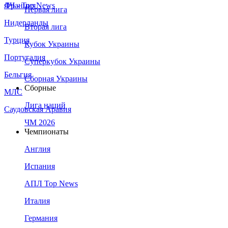
Франция
ЛЧ - Top News
Первая лига
Нидерланды
Вторая лига
Турция
Кубок Украины
Португалия
Суперкубок Украины
Бельгия
Сборная Украины
Сборные
МЛС
Лига наций
Саудовская Аравия
ЧМ 2026
Чемпионаты
Англия
Испания
АПЛ Top News
Италия
Германия