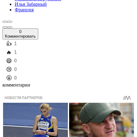
Илья Забарный
Франция
0
Комментировать
️👍
1
️🔥
1
️😄
0
️😢
0
️🤬
0
комментарии