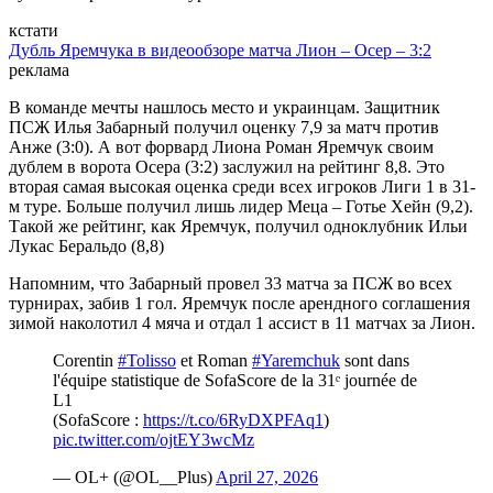
кстати
Дубль Яремчука в видеообзоре матча Лион – Осер – 3:2
реклама
В команде мечты нашлось место и украинцам. Защитник
ПСЖ Илья Забарный получил оценку 7,9 за матч против
Анже (3:0). А вот форвард Лиона Роман Яремчук своим
дублем в ворота Осера (3:2) заслужил на рейтинг 8,8. Это
вторая самая высокая оценка среди всех игроков Лиги 1 в 31-
м туре. Больше получил лишь лидер Меца – Готье Хейн (9,2).
Такой же рейтинг, как Яремчук, получил одноклубник Ильи
Лукас Беральдо (8,8)
Напомним, что Забарный провел 33 матча за ПСЖ во всех
турнирах, забив 1 гол. Яремчук после арендного соглашения
зимой наколотил 4 мяча и отдал 1 ассист в 11 матчах за Лион.
Corentin
#Tolisso
et Roman
#Yaremchuk
sont dans
l'équipe statistique de SofaScore de la 31ᵉ journée de
L1
(SofaScore :
https://t.co/6RyDXPFAq1
)
pic.twitter.com/ojtEY3wcMz
— OL+ (@OL__Plus)
April 27, 2026