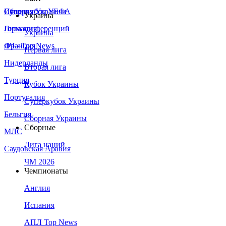
Сборная Украины
Италия
Суперкубок УЕФА
Украина
Германия
Лига конференций
Украина
Франция
ЛЧ - Top News
Первая лига
Нидерланды
Вторая лига
Турция
Кубок Украины
Португалия
Суперкубок Украины
Бельгия
Сборная Украины
Сборные
МЛС
Лига наций
Саудовская Аравия
ЧМ 2026
Чемпионаты
Англия
Испания
АПЛ Top News