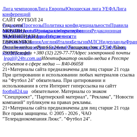
Лига чемпионов
Лига Европы
Юношеская лига УЕФА
Лига
конференций
САЙТ ФУТБОЛ 24
Редакция
Соц. сети
Прогнозы
Политика конфиденциальности
Правила
сайту
facebook
УКРАИНА
Контакты
x
youtube
Правила комментирования
instagram
telegram
viber
Редакционная
политика
Украина
ЧЕМПИОНАТЫ
Первая лига
Структура собственности
Вторая лига
Германия
ЕВРОКУБКИ
Испания
Англия
Италия
Бельгия
МЛС
Нидерланды
Фран
Лига чемпионов
Онлайн-медиа «Футбол 24»
Лига Европы
пл. Галицкая, дом. 15, м. Львов,
Юношеская лига УЕФА
Лига
конференций
79008
Телефон +380 (32) 229-77-77
Адрес электронной почты
legal@24tv.com.ua
Идентификатор онлайн-медиа в Реестре
субъектов в сфере медиа — R40-06058
21+
Материалы сайта предназначены для лиц старше 21 года
При цитировании и использовании любых материалов ссылка
на "Футбол 24" обязательна. При цитировании и
использовании в сети Интернет гиперссылка на сайтт
football24.ua
обязательное. Материалы со знаком
"Спецпроект", "Партнерский материал", "Реклама", "Новости
компаний" публикуем на правах рекламы.
21+
Материалы сайта предназначены для лиц старше 21 года
Все права защищены. © 2005 -
2026
, ЧАО
"Телерадиокомпания Люкс". "Футбол 24".