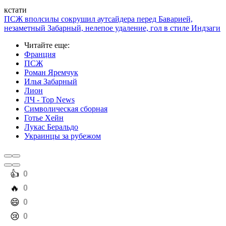
кстати
ПСЖ вполсилы сокрушил аутсайдера перед Баварией,
незаметный Забарный, нелепое удаление, гол в стиле Индзаги
Читайте еще
:
Франция
ПСЖ
Роман Яремчук
Илья Забарный
Лион
ЛЧ - Top News
Символическая сборная
Готье Хейн
Лукас Беральдо
Украинцы за рубежом
️👍
0
️🔥
0
️😄
0
️😢
0