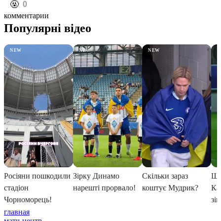
️🤬
0
комментарии
главная
матч-центр