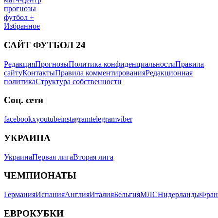
прогнозы
футбол +
Избранное
САЙТ ФУТБОЛ 24
Редакция
Прогнозы
Политика конфиденциальности
Правила
сайту
Контакты
Правила комментирования
Редакционная
политика
Структура собственности
Соц. сети
facebook
x
youtube
instagram
telegram
viber
УКРАИНА
Украина
Первая лига
Вторая лига
ЧЕМПИОНАТЫ
Германия
Испания
Англия
Италия
Бельгия
МЛС
Нидерланды
Фран
ЕВРОКУБКИ