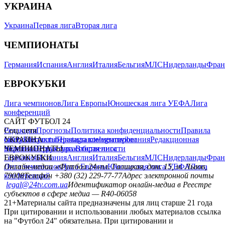
УКРАИНА
Украина
Первая лига
Вторая лига
ЧЕМПИОНАТЫ
Германия
Испания
Англия
Италия
Бельгия
МЛС
Нидерланды
Фран
ЕВРОКУБКИ
Лига чемпионов
Лига Европы
Юношеская лига УЕФА
Лига
конференций
САЙТ ФУТБОЛ 24
Редакция
Соц. сети
Прогнозы
Политика конфиденциальности
Правила
сайту
facebook
УКРАИНА
Контакты
x
youtube
Правила комментирования
instagram
telegram
viber
Редакционная
политика
Украина
ЧЕМПИОНАТЫ
Первая лига
Структура собственности
Вторая лига
Германия
ЕВРОКУБКИ
Испания
Англия
Италия
Бельгия
МЛС
Нидерланды
Фран
Лига чемпионов
Онлайн-медиа «Футбол 24»
Лига Европы
пл. Галицкая, дом. 15, м. Львов,
Юношеская лига УЕФА
Лига
конференций
79008
Телефон +380 (32) 229-77-77
Адрес электронной почты
legal@24tv.com.ua
Идентификатор онлайн-медиа в Реестре
субъектов в сфере медиа — R40-06058
21+
Материалы сайта предназначены для лиц старше 21 года
При цитировании и использовании любых материалов ссылка
на "Футбол 24" обязательна. При цитировании и