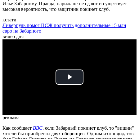
Илье Забарному. Правда, парижане не сдают и существует
высокая вероятность, что защитник покинет клуб.
кстати
Ливерпуль помог ПСЖ получить дополнительные 15 млн
евро на Забарного
видео дня
Play
Video
реклама
Как сообщает
BBC
, если Забарный покинет клуб, то "вишни"
хотели бы приобрести двух оборонцев. Одним из кандидатов