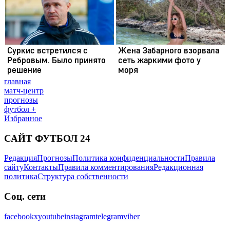
главная
матч-центр
прогнозы
футбол +
Избранное
САЙТ ФУТБОЛ 24
Редакция
Прогнозы
Политика конфиденциальности
Правила
сайту
Контакты
Правила комментирования
Редакционная
политика
Структура собственности
Соц. сети
facebook
x
youtube
instagram
telegram
viber