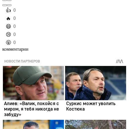
️👍
0
️🔥
0
️😄
0
️😢
0
️🤬
0
комментарии