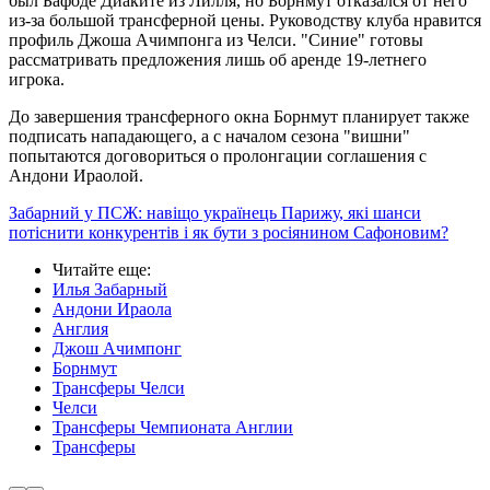
был Бафоде Диаките из Лилля, но Борнмут отказался от него
из-за большой трансферной цены. Руководству клуба нравится
профиль Джоша Ачимпонга из Челси. "Синие" готовы
рассматривать предложения лишь об аренде 19-летнего
игрока.
До завершения трансферного окна Борнмут планирует также
подписать нападающего, а с началом сезона "вишни"
попытаются договориться о пролонгации соглашения с
Андони Ираолой.
Забарний у ПСЖ: навіщо українець Парижу, які шанси
потіснити конкурентів і як бути з росіянином Сафоновим?
Читайте еще
:
Илья Забарный
Андони Ираола
Англия
Джош Ачимпонг
Борнмут
Трансферы Челси
Челси
Трансферы Чемпионата Англии
Трансферы