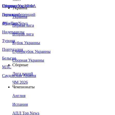
Сборная Украины
Италия
Суперкубок УЕФА
Украина
Германия
Лига конференций
Украина
Франция
ЛЧ - Top News
Первая лига
Нидерланды
Вторая лига
Турция
Кубок Украины
Португалия
Суперкубок Украины
Бельгия
Сборная Украины
Сборные
МЛС
Лига наций
Саудовская Аравия
ЧМ 2026
Чемпионаты
Англия
Испания
АПЛ Top News