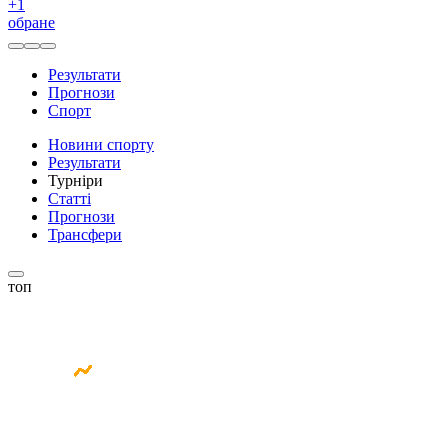
+
1
обране
Результати
Прогнози
Спорт
Новини спорту
Результати
Турніри
Статті
Прогнози
Трансфери
топ