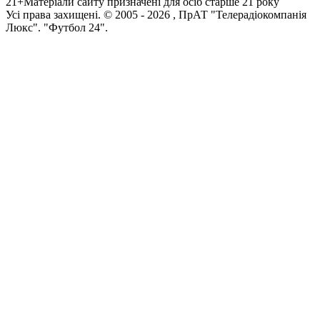
21+
Матеріали сайту призначені для осіб старше 21 року
Усi права захищенi. © 2005 -
2026
, ПрАТ "Телерадіокомпанія
Люкс". "Футбол 24".