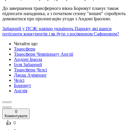
До завершення трансферного вікна Борнмут планує також
підписати нападника, а з початком сезону "вишні" спробують
домовитися про пролонгацію угоди з Андоні Іраолою.
Забарний у ПСЖ: навіщо українець Парижу, які шанси
потіснити конкурентів і як бути з росіянином Сафоновим?
Читайте ще
:
Трансфери
Трансфери Чемпіонату Англії
Андоні Іраола
Ілля Забарний
Трансфери Челсі
Джош Ачімпонг
Челсі
Борнмут
Англія
0
Коментувати
️👍
0