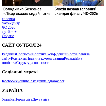
головна
матч-центр
ЧС 2026
футбол +
Обране
САЙТ ФУТБОЛ 24
Редакція
Прогнози
Політика конфіденційності
Правила
сайту
Контакти
Правила коментування
Редакційна
політика
Структура власності
Соціальні мережі
facebook
x
youtube
instagram
telegram
viber
УКРАЇНА
Україна
Перша ліга
Друга ліга