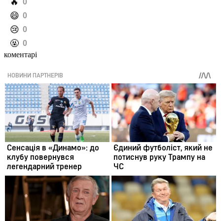
️🔥
0
️😄
0
️😢
0
️🤬
0
коментарі