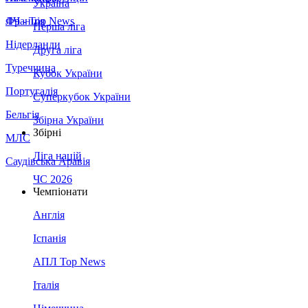
Україна
Франція
ЛЧ - Top News
Перша ліга
Нідерланди
Друга ліга
Туреччина
Кубок України
Португалія
Суперкубок України
Бельгія
Збірна України
Збірні
МЛС
Ліга націй
Саудівська Аравія
ЧС 2026
Чемпіонати
Англія
Іспанія
АПЛ Top News
Італія