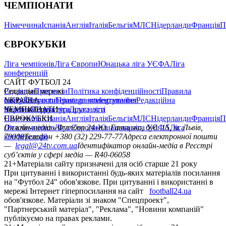
ЧЕМПІОНАТИ
Німеччина
Іспанія
Англія
Італія
Бельгія
МЛС
Нідерланди
Франція
П
ЄВРОКУБКИ
Ліга чемпіонів
Ліга Європи
Юнацька ліга УЄФА
Ліга
конференцій
САЙТ ФУТБОЛ 24
Редакція
Соціальні мережі
Прогнози
Політика конфіденційності
Правила
сайту
facebook
УКРАЇНА
Контакти
x
youtube
Правила коментування
instagram
telegram
viber
Редакційна
політика
Україна
ЧЕМПІОНАТИ
Перша ліга
Структура власності
Друга ліга
Німеччина
ЄВРОКУБКИ
Іспанія
Англія
Італія
Бельгія
МЛС
Нідерланди
Франція
П
Ліга чемпіонів
Онлайн-медіа «Футбол 24»
Ліга Європи
Юнацька ліга УЄФА
пл. Галицька, буд. 15, м. Львів,
Ліга
конференцій
79008
Телефон +380 (32) 229-77-77
Адреса електронної пошти
—
legal@24tv.com.ua
Ідентифікатор онлайн-медіа в Реєстрі
суб’єктів у сфері медіа — R40-06058
21+
Матеріали сайту призначені для осіб старше 21 року
При цитуванні і використанні будь-яких матеріалів посилання
на "Футбол 24" обов'язкове. При цитуванні і використанні в
мережі Інтернет гіперпосилання на сайт
football24.ua
обов'язкове. Матеріали зі знаком "Спецпроект",
"Партнерський матеріал", "Реклама", "Новини компаній"
публікуємо на правах реклами.