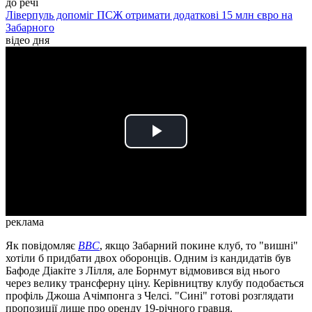
до речі
Ліверпуль допоміг ПСЖ отримати додаткові 15 млн євро на
Забарного
відео дня
Play
Video
реклама
Як повідомляє
BBC
, якщо Забарний покине клуб, то "вишні"
хотіли б придбати двох оборонців. Одним із кандидатів був
Бафоде Діакіте з Лілля, але Борнмут відмовився від нього
через велику трансферну ціну. Керівництву клубу подобається
профіль Джоша Ачімпонга з Челсі. "Сині" готові розглядати
пропозиції лише про оренду 19-річного гравця.