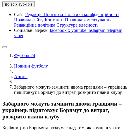
До всіх турнірів
Сайт
Редакція
Прогнози
Політика конфіденційності
Правила сайту
Контакти
Правила коментування
Редакційна політика
Структура власності
Соціальні мережі
facebook
x
youtube
instagram
telegram
viber
Футбол 24
Новини футболу
Англія
Забарного можуть замінити двома гравцями – українець
підштовхує Борнмут до витрат, розкрито плани клубу
Забарного можуть замінити двома гравцями –
українець підштовхує Борнмут до витрат,
розкрито плани клубу
Керівництво Борнмута роздумає над тим, як компенсувати