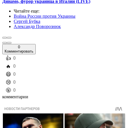
Динамо, фурор украинца в Италии (LIVE)
Читайте еще
:
Война России против Украины
Сергей Бубка
Александр Поворознюк
0
Комментировать
️👍
0
️🔥
0
️😄
0
️😢
0
️🤬
0
комментарии