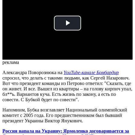
Play
Video
реклама
Александра Поворознюка на
YouTube-канале Бомбардир
спросил, что делать с такими людьми, как Сергей Назарович.
Вот что президент команды из Петрово ответил: "Сказать, где
он живет. И все. Вышел из квартиры – на голову кирпич упал,
бл**ь. Вариантов куча. Есть жизнь по закону, а есть по
совести. С Бубкой будет по совести".
Напомним, Бубка возглавляет Национальный олимпийский
комитет с 2005 года.
Его предшественником был бывший
президент Украины Виктор Янукович.
Россия напала на Украину: Ярмоленко договаривается за