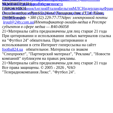
политика
Украина
ЧЕМПИОНАТЫ
Первая лига
Структура собственности
Вторая лига
Германия
ЕВРОКУБКИ
Испания
Англия
Италия
Бельгия
МЛС
Нидерланды
Фран
Лига чемпионов
Онлайн-медиа «Футбол 24»
Лига Европы
пл. Галицкая, дом. 15, м. Львов,
Юношеская лига УЕФА
Лига
конференций
79008
Телефон +380 (32) 229-77-77
Адрес электронной почты
legal@24tv.com.ua
Идентификатор онлайн-медиа в Реестре
субъектов в сфере медиа — R40-06058
21+
Материалы сайта предназначены для лиц старше 21 года
При цитировании и использовании любых материалов ссылка
на "Футбол 24" обязательна. При цитировании и
использовании в сети Интернет гиперссылка на сайтт
football24.ua
обязательное. Материалы со знаком
"Спецпроект", "Партнерский материал", "Реклама", "Новости
компаний" публикуем на правах рекламы.
21+
Материалы сайта предназначены для лиц старше 21 года
Все права защищены. © 2005 -
2026
, ЧАО
"Телерадиокомпания Люкс". "Футбол 24".