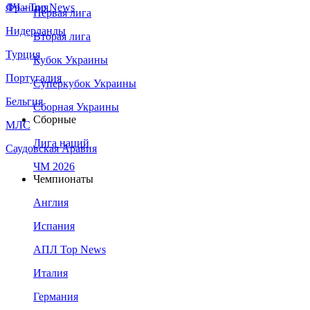
Франция
ЛЧ - Top News
Первая лига
Нидерланды
Вторая лига
Турция
Кубок Украины
Португалия
Суперкубок Украины
Бельгия
Сборная Украины
Сборные
МЛС
Лига наций
Саудовская Аравия
ЧМ 2026
Чемпионаты
Англия
Испания
АПЛ Top News
Италия
Германия