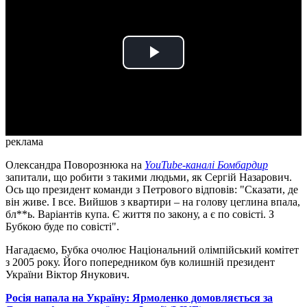
Play
Video
реклама
Олександра Поворознюка на
YouTube-каналі Бомбардир
запитали, що робити з такими людьми, як Сергій Назарович.
Ось що президент команди з Петрового відповів: "Сказати, де
він живе. І все. Вийшов з квартири – на голову цеглина впала,
бл**ь. Варіантів купа. Є життя по закону, а є по совісті. З
Бубкою буде по совісті".
Нагадаємо, Бубка очолює Національний олімпійський комітет
з 2005 року. Його попередником був колишній президент
України Віктор Янукович.
Росія напала на Україну: Ярмоленко домовляється за