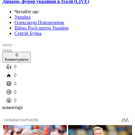
Динамо, фурор українця в Італії (LIVE)
Читайте ще
:
Україна
Олександр Поворознюк
Війна Росії проти України
Сергій Бубка
0
Коментувати
️👍
0
️🔥
0
️😄
0
️😢
0
️🤬
0
коментарі