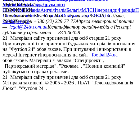
політика
Україна
ЧЕМПІОНАТИ
Перша ліга
Структура власності
Друга ліга
Німеччина
ЄВРОКУБКИ
Іспанія
Англія
Італія
Бельгія
МЛС
Нідерланди
Франція
П
Ліга чемпіонів
Онлайн-медіа «Футбол 24»
Ліга Європи
Юнацька ліга УЄФА
пл. Галицька, буд. 15, м. Львів,
Ліга
конференцій
79008
Телефон +380 (32) 229-77-77
Адреса електронної пошти
—
legal@24tv.com.ua
Ідентифікатор онлайн-медіа в Реєстрі
суб’єктів у сфері медіа — R40-06058
21+
Матеріали сайту призначені для осіб старше 21 року
При цитуванні і використанні будь-яких матеріалів посилання
на "Футбол 24" обов'язкове. При цитуванні і використанні в
мережі Інтернет гіперпосилання на сайт
football24.ua
обов'язкове. Матеріали зі знаком "Спецпроект",
"Партнерський матеріал", "Реклама", "Новини компаній"
публікуємо на правах реклами.
21+
Матеріали сайту призначені для осіб старше 21 року
Усi права захищенi. © 2005 -
2026
, ПрАТ "Телерадіокомпанія
Люкс". "Футбол 24".