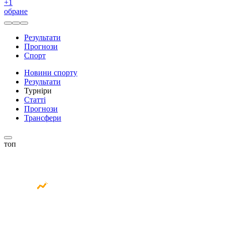
+
1
обране
Результати
Прогнози
Спорт
Новини спорту
Результати
Турніри
Статті
Прогнози
Трансфери
топ