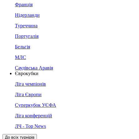
Франція
Нідерланди
Туреччина
Португалія
Бельгія
МЛС
Саудівська Аравія
Єврокубки
Ліга чемпіонів
Ліга Європи
Суперкубок УЄФА
Ліга конференцій
ЛЧ - Top News
До всіх турнірів