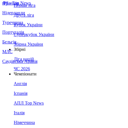
Франція
ЛЧ - Top News
Перша ліга
Нідерланди
Друга ліга
Туреччина
Кубок України
Португалія
Суперкубок України
Бельгія
Збірна України
Збірні
МЛС
Ліга націй
Саудівська Аравія
ЧС 2026
Чемпіонати
Англія
Іспанія
АПЛ Top News
Італія
Німеччина