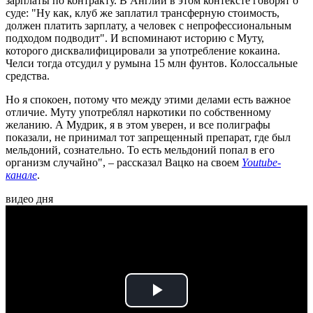
зарплаты по контракту. В Англии в этом контексте говорят о
суде: "Ну как, клуб же заплатил трансферную стоимость,
должен платить зарплату, а человек с непрофессиональным
подходом подводит". И вспоминают историю с Муту,
которого дисквалифицировали за употребление кокаина.
Челси тогда отсудил у румына 15 млн фунтов. Колоссальные
средства.
Но я спокоен, потому что между этими делами есть важное
отличие. Муту употреблял наркотики по собственному
желанию. А Мудрик, я в этом уверен, и все полиграфы
показали, не принимал тот запрещенный препарат, где был
мельдоний, сознательно. То есть мельдоний попал в его
организм случайно", – рассказал Вацко на своем
Youtube-
канале
.
видео дня
Play