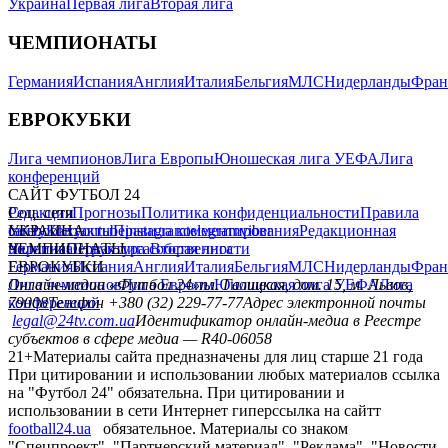
Украина
Первая лига
Вторая лига
ЧЕМПИОНАТЫ
Германия
Испания
Англия
Италия
Бельгия
МЛС
Нидерланды
Фран
ЕВРОКУБКИ
Лига чемпионов
Лига Европы
Юношеская лига УЕФА
Лига
конференций
САЙТ ФУТБОЛ 24
Редакция
Соц. сети
Прогнозы
Политика конфиденциальности
Правила
сайту
facebook
УКРАИНА
Контакты
x
youtube
Правила комментирования
instagram
telegram
viber
Редакционная
политика
Украина
ЧЕМПИОНАТЫ
Первая лига
Структура собственности
Вторая лига
Германия
ЕВРОКУБКИ
Испания
Англия
Италия
Бельгия
МЛС
Нидерланды
Фран
Лига чемпионов
Онлайн-медиа «Футбол 24»
Лига Европы
пл. Галицкая, дом. 15, м. Львов,
Юношеская лига УЕФА
Лига
конференций
79008
Телефон +380 (32) 229-77-77
Адрес электронной почты
legal@24tv.com.ua
Идентификатор онлайн-медиа в Реестре
субъектов в сфере медиа — R40-06058
21+
Материалы сайта предназначены для лиц старше 21 года
При цитировании и использовании любых материалов ссылка
на "Футбол 24" обязательна. При цитировании и
использовании в сети Интернет гиперссылка на сайтт
football24.ua
обязательное. Материалы со знаком
"Спецпроект", "Партнерский материал", "Реклама", "Новости