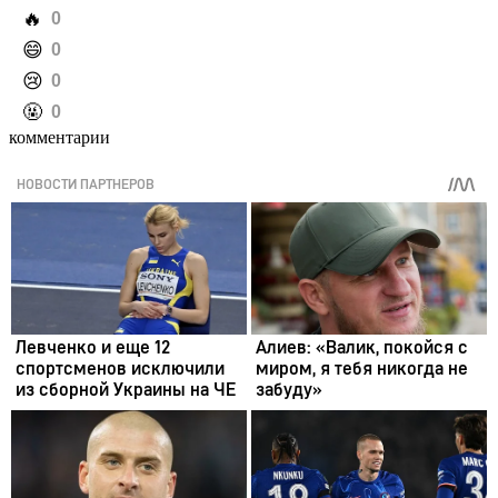
️🔥
0
️😄
0
️😢
0
️🤬
0
комментарии