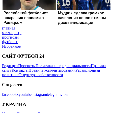
главная
матч-центр
прогнозы
футбол +
Избранное
САЙТ ФУТБОЛ 24
Редакция
Прогнозы
Политика конфиденциальности
Правила
сайту
Контакты
Правила комментирования
Редакционная
политика
Структура собственности
Соц. сети
facebook
x
youtube
instagram
telegram
viber
УКРАИНА