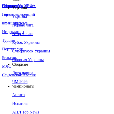
Сборная Украины
Италия
Суперкубок УЕФА
Украина
Германия
Лига конференций
Украина
Франция
ЛЧ - Top News
Первая лига
Нидерланды
Вторая лига
Турция
Кубок Украины
Португалия
Суперкубок Украины
Бельгия
Сборная Украины
Сборные
МЛС
Лига наций
Саудовская Аравия
ЧМ 2026
Чемпионаты
Англия
Испания
АПЛ Top News