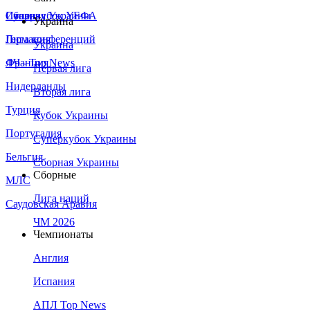
Сборная Украины
Италия
Суперкубок УЕФА
Украина
Германия
Лига конференций
Украина
Франция
ЛЧ - Top News
Первая лига
Нидерланды
Вторая лига
Турция
Кубок Украины
Португалия
Суперкубок Украины
Бельгия
Сборная Украины
Сборные
МЛС
Лига наций
Саудовская Аравия
ЧМ 2026
Чемпионаты
Англия
Испания
АПЛ Top News