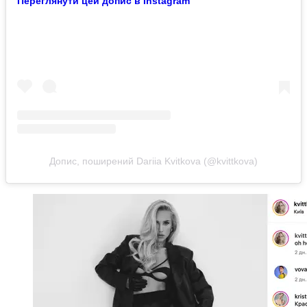
Переглянути цей допис в Instagram
Допис, поширений Dariia Kvitkova (@kvittkova)