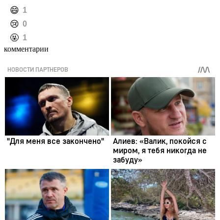
️😄
1
️😢
0
️🤬
1
комментарии