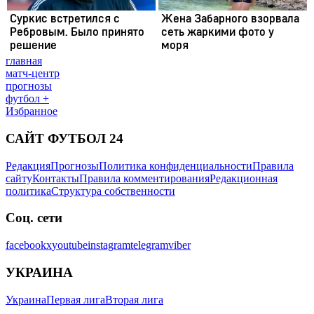
главная
матч-центр
прогнозы
футбол +
Избранное
САЙТ ФУТБОЛ 24
Редакция
Прогнозы
Политика конфиденциальности
Правила
сайту
Контакты
Правила комментирования
Редакционная
политика
Структура собственности
Соц. сети
facebook
x
youtube
instagram
telegram
viber
УКРАИНА
Украина
Первая лига
Вторая лига