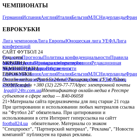
ЧЕМПИОНАТЫ
Германия
Испания
Англия
Италия
Бельгия
МЛС
Нидерланды
Фран
ЕВРОКУБКИ
Лига чемпионов
Лига Европы
Юношеская лига УЕФА
Лига
конференций
САЙТ ФУТБОЛ 24
Редакция
Соц. сети
Прогнозы
Политика конфиденциальности
Правила
сайту
facebook
УКРАИНА
Контакты
x
youtube
Правила комментирования
instagram
telegram
viber
Редакционная
политика
Украина
ЧЕМПИОНАТЫ
Первая лига
Структура собственности
Вторая лига
Германия
ЕВРОКУБКИ
Испания
Англия
Италия
Бельгия
МЛС
Нидерланды
Фран
Лига чемпионов
Онлайн-медиа «Футбол 24»
Лига Европы
пл. Галицкая, дом. 15, м. Львов,
Юношеская лига УЕФА
Лига
конференций
79008
Телефон +380 (32) 229-77-77
Адрес электронной почты
legal@24tv.com.ua
Идентификатор онлайн-медиа в Реестре
субъектов в сфере медиа — R40-06058
21+
Материалы сайта предназначены для лиц старше 21 года
При цитировании и использовании любых материалов ссылка
на "Футбол 24" обязательна. При цитировании и
использовании в сети Интернет гиперссылка на сайтт
football24.ua
обязательное. Материалы со знаком
"Спецпроект", "Партнерский материал", "Реклама", "Новости
компаний" публикуем на правах рекламы.