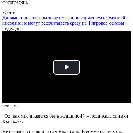
фотографий.
кстати
Динамо понесло серьезные потери перед матчем с Омонией –
киевляне не могут рассчитывать сразу на 4 игроков основы
видео дня
Play
Video
реклама
"Ох, как мне нравится быть женщиной", – подписала снимки
Квиткова.
Не остался в стороне и сам Владимир. В комментариях под