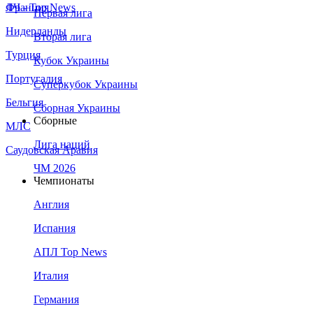
Франция
ЛЧ - Top News
Первая лига
Нидерланды
Вторая лига
Турция
Кубок Украины
Португалия
Суперкубок Украины
Бельгия
Сборная Украины
Сборные
МЛС
Лига наций
Саудовская Аравия
ЧМ 2026
Чемпионаты
Англия
Испания
АПЛ Top News
Италия
Германия