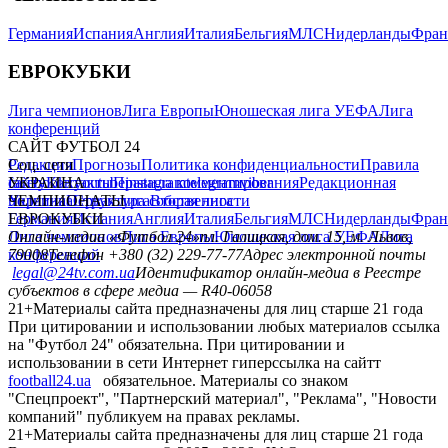
Германия
Испания
Англия
Италия
Бельгия
МЛС
Нидерланды
Фран
ЕВРОКУБКИ
Лига чемпионов
Лига Европы
Юношеская лига УЕФА
Лига
конференций
САЙТ ФУТБОЛ 24
Редакция
Соц. сети
Прогнозы
Политика конфиденциальности
Правила
сайту
facebook
УКРАИНА
Контакты
x
youtube
Правила комментирования
instagram
telegram
viber
Редакционная
политика
Украина
ЧЕМПИОНАТЫ
Первая лига
Структура собственности
Вторая лига
Германия
ЕВРОКУБКИ
Испания
Англия
Италия
Бельгия
МЛС
Нидерланды
Фран
Лига чемпионов
Онлайн-медиа «Футбол 24»
Лига Европы
пл. Галицкая, дом. 15, м. Львов,
Юношеская лига УЕФА
Лига
конференций
79008
Телефон +380 (32) 229-77-77
Адрес электронной почты
legal@24tv.com.ua
Идентификатор онлайн-медиа в Реестре
субъектов в сфере медиа — R40-06058
21+
Материалы сайта предназначены для лиц старше 21 года
При цитировании и использовании любых материалов ссылка
на "Футбол 24" обязательна. При цитировании и
использовании в сети Интернет гиперссылка на сайтт
football24.ua
обязательное. Материалы со знаком
"Спецпроект", "Партнерский материал", "Реклама", "Новости
компаний" публикуем на правах рекламы.
21+
Материалы сайта предназначены для лиц старше 21 года