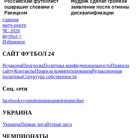
главная
матч-центр
ЧС 2026
футбол +
Избранное
САЙТ ФУТБОЛ 24
Редакция
Прогнозы
Политика конфиденциальности
Правила
сайту
Контакты
Правила комментирования
Редакционная
политика
Структура собственности
Соц. сети
facebook
x
youtube
instagram
telegram
viber
УКРАИНА
Украина
Первая лига
Вторая лига
ЧЕМПИОНАТЫ