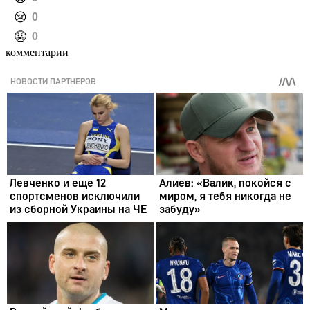
️😢
0
️🤬
0
комментарии